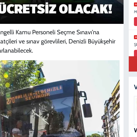
M
ngelli Kamu Personeli Seçme Sınavı’na
çileri ve sınav görevlileri, Denizli Büyükşehir
Ş
arlanabilecek.
S
N
V
B
N