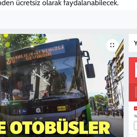
den ücretsiz olarak faydalanabilecek.
Y
Y