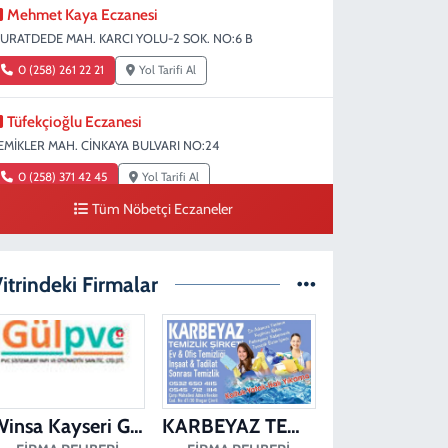
Mehmet Kaya Eczanesi
URATDEDE MAH. KARCI YOLU-2 SOK. NO:6 B
0 (258) 261 22 21
Yol Tarifi Al
Tüfekçioğlu Eczanesi
EMİKLER MAH. CİNKAYA BULVARI NO:24
0 (258) 371 42 45
Yol Tarifi Al
Tüm Nöbetçi Eczaneler
Duygu Eczanesi
ırakapılar Mahallesi, Şehit Albay Karaoğlanoğlu Caddesi
o:10 B Merkezefendi Denizli
itrindeki Firmalar
0 (258) 241 70 82
Yol Tarifi Al
Ada Eczanesi
AHÇELİEVLER MAH. BAHÇELİEVLER CAD. 3023 SOK.
O:71 B
Winsa Kayseri Gül Pvc Pencere Kayseri Winsa
KARBEYAZ TEMİZLİK
0 (258) 377 67 62
Yol Tarifi Al