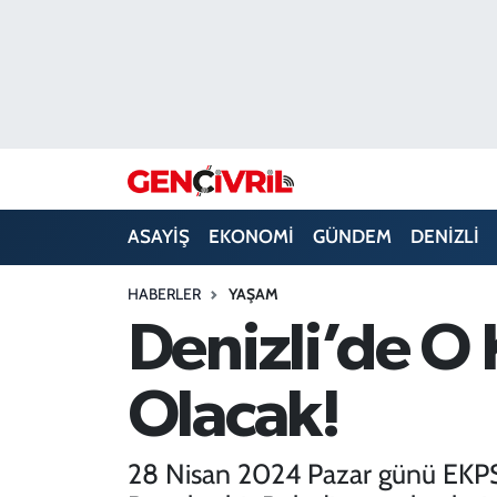
ASAYİŞ
Merkezefendi Hava Durumu
DENİZLİ
Merkezefendi Trafik Yoğunluk Haritası
EĞİTİM
Süper Lig Puan Durumu ve Fikstür
ASAYİŞ
EKONOMİ
GÜNDEM
DENİZLİ
EKONOMİ
Tüm Manşetler
HABERLER
YAŞAM
GÜNDEM
Son Dakika Haberleri
Denizli’de O 
ULUSAL
Haber Arşivi
Olacak!
SAĞLIK
28 Nisan 2024 Pazar günü EKPSS'y
SİYASET