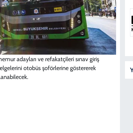
B
D
K
mur adayları ve refakatçileri sınav giriş
D
 belgelerini otobüs şoförlerine göstererek
Y
lanabilecek.
Y
D
K
D