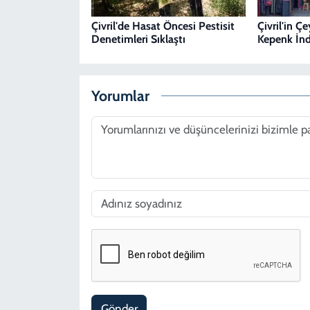
Çivril'de Hasat Öncesi Pestisit
Çivril'in Ç
Denetimleri Sıklaştı
Kepenk İnd
Yorumlar
Gönder