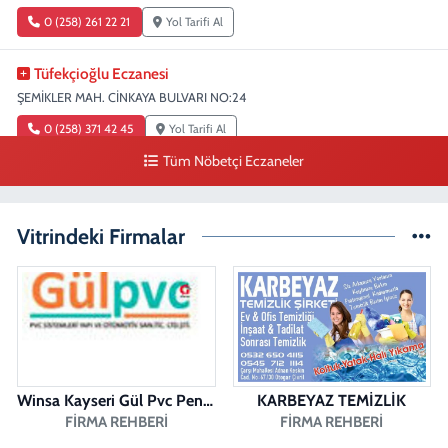
0 (258) 261 22 21
Yol Tarifi Al
Tüfekçioğlu Eczanesi
ŞEMİKLER MAH. CİNKAYA BULVARI NO:24
0 (258) 371 42 45
Yol Tarifi Al
Tüm Nöbetçi Eczaneler
Duygu Eczanesi
Sırakapılar Mahallesi, Şehit Albay Karaoğlanoğlu Caddesi No:10 B
Merkezefendi Denizli
Vitrindeki Firmalar
0 (258) 241 70 82
Yol Tarifi Al
Ada Eczanesi
BAHÇELİEVLER MAH. BAHÇELİEVLER CAD. 3023 SOK. NO:71 B
0 (258) 377 67 62
Yol Tarifi Al
Winsa Kayseri Gül Pvc Pencere Kayseri Winsa
KARBEYAZ TEMİZLİK
Pamukkale Aktürk Eczanesi
FIRMA REHBERI
FIRMA REHBERI
Bereketler Mahallesi, Bereket Caddesi No:4 14 Merkezefendi Denizli