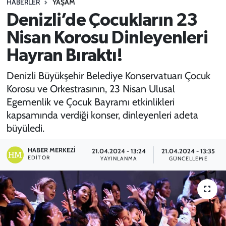
HABERLER
YAŞAM
Denizli’de Çocukların 23
SPOR
Nisan Korosu Dinleyenleri
TEKNOLOJİ
Hayran Bıraktı!
YAŞAM
Denizli Büyükşehir Belediye Konservatuarı Çocuk
Korosu ve Orkestrasının, 23 Nisan Ulusal
Egemenlik ve Çocuk Bayramı etkinlikleri
kapsamında verdiği konser, dinleyenleri adeta
büyüledi.
HABER MERKEZI
21.04.2024 - 13:24
21.04.2024 - 13:35
EDITÖR
YAYINLANMA
GÜNCELLEME