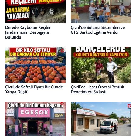
Derede Kaybolan Keçiler
Çivril'de Sulama Sistemleri ve
Jandarmanın Desteğiyle
GTS Barkod Eğitimi Verildi
Bulundu
Çivril'de Şeftali Fiyatı Bir Günde
Çivril'de Hasat Öncesi Pestisit
Yarıya Düştü
Denetimleri Sıklaştı