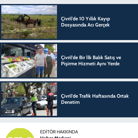
Çivril’de 10 Yıllık Kayıp
Dosyasında Acı Gerçek
Çivril’de Bir İlk Balık Satış ve
Pişirme Hizmeti Aynı Yerde
Çivril’de Trafik Haftasında Ortak
Denetim
EDITÖR HAKKINDA