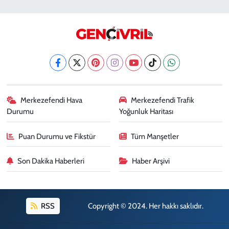
Gökhan Eczanesi
SIRAKAPILAR MAH. 1773 SOK. NO:10 B
0 (258) 242 69 70
Yol Tarifi Al
Fatıma Şentürk Eczanesi
KARAMAN MAH. 1486 SOK. NO:26
0 (258) 265 89 61
Yol Tarifi Al
Merkezefendi Hava
Merkezefendi Trafik
Durumu
Yoğunluk Haritası
Erman Eczanesi
KARAHASANLI MAH. 2040 SOK. NO:11 B
Puan Durumu ve Fikstür
Tüm Manşetler
0 (258) 361 43 49
Yol Tarifi Al
Son Dakika Haberleri
Haber Arşivi
RSS
Copyright © 2024. Her hakkı saklıdır.