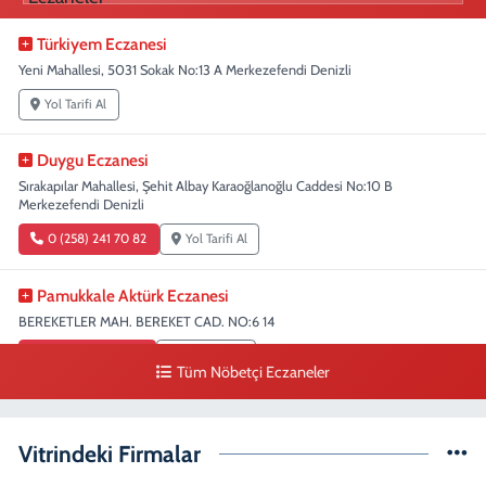
Türkiyem Eczanesi
Yeni Mahallesi, 5031 Sokak No:13 A Merkezefendi Denizli
Yol Tarifi Al
Duygu Eczanesi
Sırakapılar Mahallesi, Şehit Albay Karaoğlanoğlu Caddesi No:10 B
Merkezefendi Denizli
0 (258) 241 70 82
Yol Tarifi Al
Pamukkale Aktürk Eczanesi
BEREKETLER MAH. BEREKET CAD. NO:6 14
0 (258) 361 33 75
Yol Tarifi Al
Tüm Nöbetçi Eczaneler
Fatıh Eczanesi
Karaman Mahallesi, 1482 Sokak No:51 A Merkezefendi Denizli
Vitrindeki Firmalar
0 (258) 241 70 08
Yol Tarifi Al