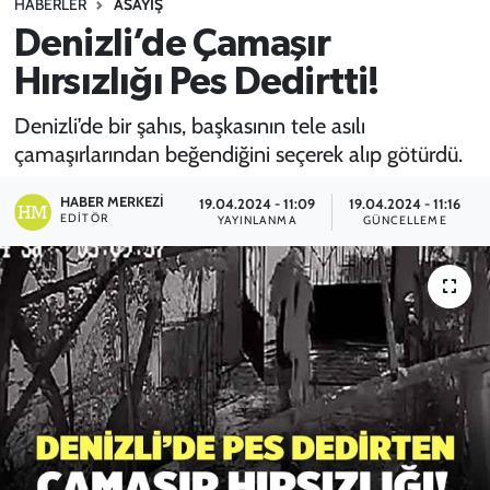
HABERLER
ASAYİŞ
Denizli’de Çamaşır
SPOR
Hırsızlığı Pes Dedirtti!
TEKNOLOJİ
Denizli’de bir şahıs, başkasının tele asılı
YAŞAM
çamaşırlarından beğendiğini seçerek alıp götürdü.
HABER MERKEZI
19.04.2024 - 11:09
19.04.2024 - 11:16
EDITÖR
YAYINLANMA
GÜNCELLEME