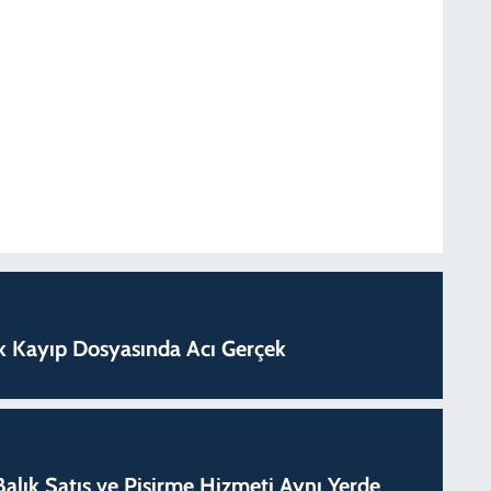
lık Kayıp Dosyasında Acı Gerçek
k Balık Satış ve Pişirme Hizmeti Aynı Yerde