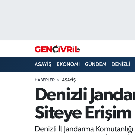
ASAYİŞ
Merkezefendi Hava Durumu
DENİZLİ
Merkezefendi Trafik Yoğunluk Haritası
EĞİTİM
Süper Lig Puan Durumu ve Fikstür
ASAYİŞ
EKONOMİ
GÜNDEM
DENİZLİ
EKONOMİ
Tüm Manşetler
HABERLER
ASAYİŞ
GÜNDEM
Son Dakika Haberleri
Denizli Jand
ULUSAL
Haber Arşivi
Siteye Erişim
SAĞLIK
Denizli İl Jandarma Komutanlığı
SİYASET