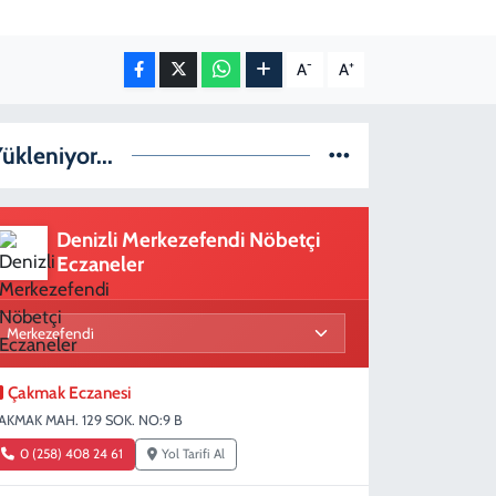
-
+
A
A
ükleniyor...
Denizli Merkezefendi Nöbetçi
Eczaneler
Çakmak Eczanesi
AKMAK MAH. 129 SOK. NO:9 B
0 (258) 408 24 61
Yol Tarifi Al