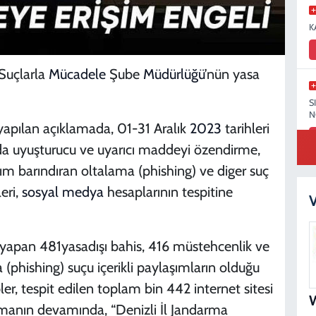
K
Suçlarla
Mücadele
Şube
Müdürlüğü
’nün yasa
S
N
yapılan açıklamada, 01-31 Aralık
2023
tarihleri
da uyuşturucu ve uyarıcı maddeyi özendirme,
lım barındıran oltalama (phishing) ve diger suç
leri,
sosyal medya
hesaplarının tespitine
S
V
N
 yapan 481yasadışı bahis, 416 müstehcenlik ve
 (phishing) suçu içerikli paylaşımların olduğu
M
ipler, tespit edilen toplam bin 442 internet sitesi
amanın devamında, “Denizli İl Jandarma