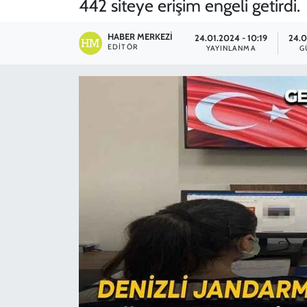
442 siteye erişim engeli getirdi.
SPOR
HABER MERKEZI
24.01.2024 - 10:19
24.0
EDITÖR
YAYINLANMA
G
TEKNOLOJİ
YAŞAM