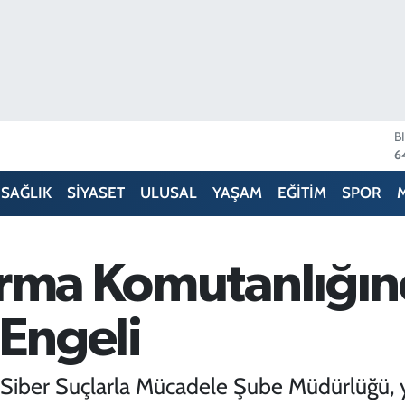
B
6
D
4
E
SAĞLIK
SİYASET
ULUSAL
YAŞAM
EĞİTİM
SPOR
5
S
6
G
arma Komutanlığın
6
B
1
 Engeli
 Siber Suçlarla Mücadele Şube Müdürlüğü, ya