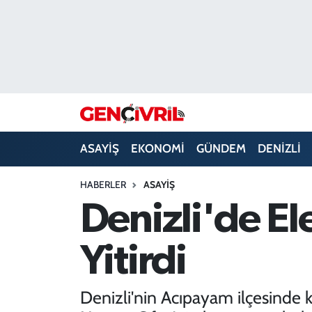
ASAYİŞ
Merkezefendi Hava Durumu
DENİZLİ
Merkezefendi Trafik Yoğunluk Haritası
EĞİTİM
Süper Lig Puan Durumu ve Fikstür
ASAYİŞ
EKONOMİ
GÜNDEM
DENİZLİ
EKONOMİ
Tüm Manşetler
HABERLER
ASAYİŞ
GÜNDEM
Son Dakika Haberleri
Denizli'de Ele
ULUSAL
Haber Arşivi
Yitirdi
SAĞLIK
Denizli'nin Acıpayam ilçesinde 
SİYASET