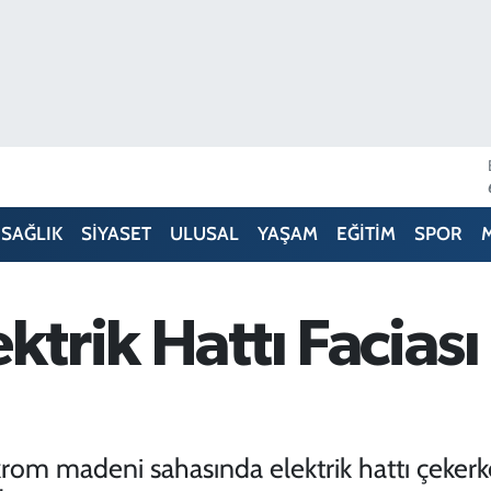
SAĞLIK
SİYASET
ULUSAL
YAŞAM
EĞİTİM
SPOR
ktrik Hattı Faciası
krom madeni sahasında elektrik hattı çekerk