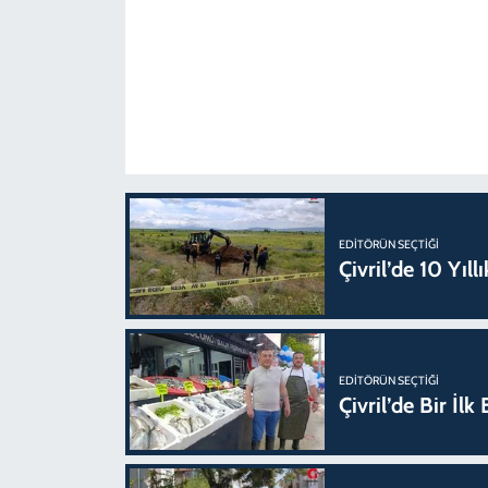
EDITÖRÜN SEÇTIĞI
Çivril’de 10 Yıl
EDITÖRÜN SEÇTIĞI
Çivril’de Bir İl