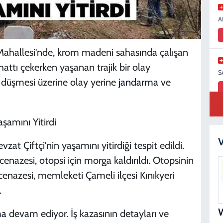
A
 Mahallesi'nde, krom madeni sahasında çalışan
 hattı çekerken yaşanan trajik bir olay
S
n düşmesi üzerine olay yerine
jandarma
ve
S
N
V
zat Çiftçi'nin yaşamını yitirdiği tespit edildi.
cenazesi, otopsi için morga kaldırıldı. Otopsinin
enazesi, memleketi Çameli ilçesi Kınıkyeri
.
D
ma
devam ediyor. İş kazasının detayları ve