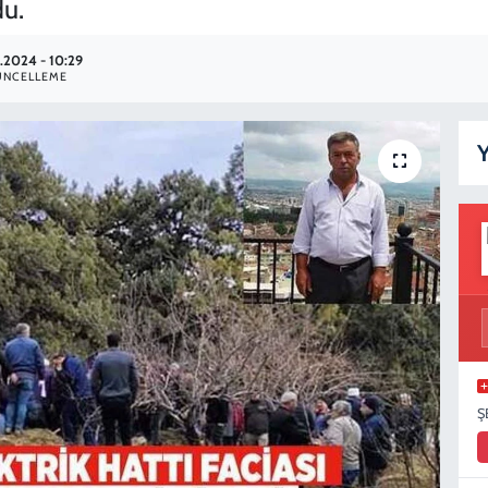
du.
1.2024 - 10:29
ÜNCELLEME
Y
Ş