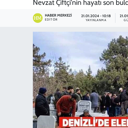
Nevzat Çiftçi'nin hayatı son bul
SPOR
HABER MERKEZI
21.01.2024 - 10:18
21.0
EDITÖR
YAYINLANMA
G
TEKNOLOJİ
YAŞAM