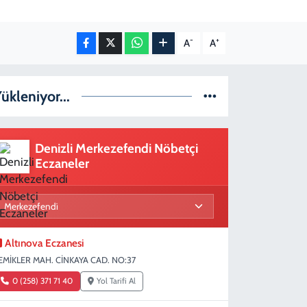
-
+
A
A
ükleniyor...
Denizli Merkezefendi Nöbetçi
Eczaneler
Altınova Eczanesi
EMİKLER MAH. CİNKAYA CAD. NO:37
0 (258) 371 71 40
Yol Tarifi Al