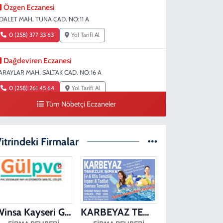
Özgen Eczanesi
DALET MAH. TUNA CAD. NO:11 A
0 (258) 377 33 63
Yol Tarifi Al
Dağdeviren Eczanesi
ARAYLAR MAH. SALTAK CAD. NO:16 A
0 (258) 261 45 64
Yol Tarifi Al
Tüm Nöbetçi Eczaneler
Erdem Eczanesi
IRAKAPILAR MAH. ŞEHİT ALBAY KARAOĞLANOĞLU CAD.
O:28
itrindeki Firmalar
0 (258) 261 45 60
Yol Tarifi Al
Dişçioğlu Eczanesi
UMLUPINAR CAD. NO:28 A
0 (258) 265 32 91
Yol Tarifi Al
Winsa Kayseri Gül Pvc Pencere Kayseri Winsa
KARBEYAZ TEMİZLİK