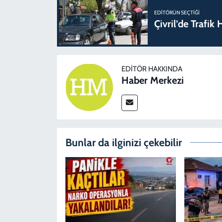
EDITÖRÜN SEÇTIĞI
Çivril’de Trafi
EDITÖR HAKKINDA
Haber Merkezi
Bunlar da ilginizi çekebilir