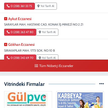
0 (258) 361 33 75
Yol Tarifi Al
Aykut Eczanesi
SARAYLAR MAH. HASTANE CAD. KONAK İŞ MRKEZİ NO:2 Z1
0 (258) 263 47 80
Yol Tarifi Al
Gökhan Eczanesi
SIRAKAPILAR MAH. 1773 SOK. NO:10 B
0 (258) 242 69 70
Yol Tarifi Al
Tüm Nöbetçi Eczaneler
Fatıma Şentürk Eczanesi
KARAMAN MAH. 1486 SOK. NO:26
Vitrindeki Firmalar
0 (258) 265 89 61
Yol Tarifi Al
Erman Eczanesi
KARAHASANLI MAH. 2040 SOK. NO:11 B