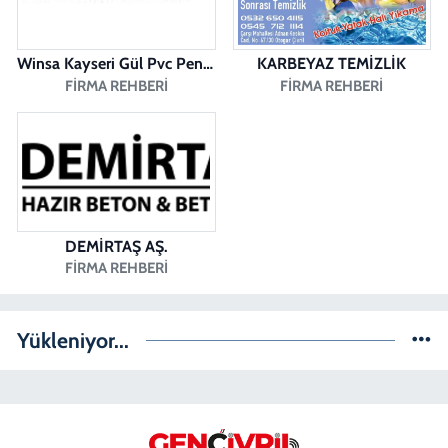
0 (258) 361 43 49
Yol Tarifi Al
Winsa Kayseri Gül Pvc Pencere Kayseri Winsa
KARBEYAZ TEMİZLİK
FIRMA REHBERI
FIRMA REHBERI
DEMİRTAŞ AŞ.
FIRMA REHBERI
Yükleniyor...