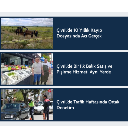
Çivril’de 10 Yıllık Kayıp
Dosyasında Acı Gerçek
Çivril’de Bir İlk Balık Satış ve
Pişirme Hizmeti Aynı Yerde
Çivril’de Trafik Haftasında Ortak
Denetim