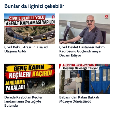
Bunlar da ilginizi çekebilir
Çivril Bekilli Arası En Kısa Yol
Çivril Devlet Hastanesi Hekim
Ulaşıma Açıldı
Kadrosunu Güçlendirmeye
Devam Ediyor
Derede Kaybolan Keçiler
Babasından Kalan Bakkalı
Jandarmanın Desteğiyle
Müzeye Dönüştürdü
Bulundu