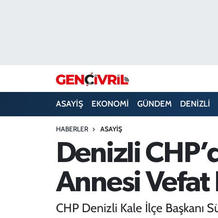
ASAYİŞ
Merkezefendi Hava Durumu
DENİZLİ
Merkezefendi Trafik Yoğunluk Haritası
EĞİTİM
Süper Lig Puan Durumu ve Fikstür
ASAYİŞ
EKONOMİ
GÜNDEM
DENİZLİ
EKONOMİ
Tüm Manşetler
HABERLER
ASAYİŞ
GÜNDEM
Son Dakika Haberleri
Denizli CHP’d
ULUSAL
Haber Arşivi
Annesi Vefat 
SAĞLIK
CHP Denizli Kale İlçe Başkanı Sü
SİYASET