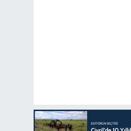
EDITÖRÜN SEÇTIĞI
Çivril’de 10 Yıl