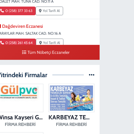
DALET MAH. TUNA CAD. NO:11 A
0 (258) 377 33 63
Yol Tarifi Al
Dağdeviren Eczanesi
ARAYLAR MAH. SALTAK CAD. NO:16 A
0 (258) 261 45 64
Yol Tarifi Al
Tüm Nöbetçi Eczaneler
Erdem Eczanesi
IRAKAPILAR MAH. ŞEHİT ALBAY KARAOĞLANOĞLU CAD.
O:28
itrindeki Firmalar
0 (258) 261 45 60
Yol Tarifi Al
Dişçioğlu Eczanesi
UMLUPINAR CAD. NO:28 A
0 (258) 265 32 91
Yol Tarifi Al
Winsa Kayseri Gül Pvc Pencere Kayseri Winsa
KARBEYAZ TEMİZLİK
FIRMA REHBERI
FIRMA REHBERI