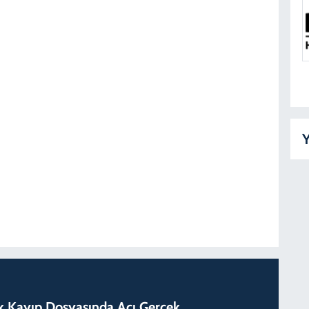
Y
lık Kayıp Dosyasında Acı Gerçek