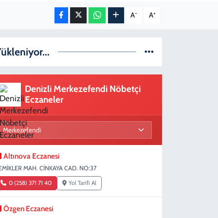
-
+
A
A
ükleniyor...
Denizli Merkezefendi Nöbetçi
Eczaneler
Altınova Eczanesi
EMİKLER MAH. CİNKAYA CAD. NO:37
0 (258) 371 71 40
Yol Tarifi Al
Özgen Eczanesi