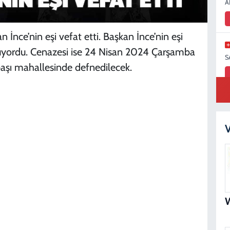
A
İnce’nin eşi vefat etti. Başkan İnce’nin eşi
üyordu. Cenazesi ise 24 Nisan 2024 Çarşamba
S
başı mahallesinde defnedilecek.
S
N
V
D