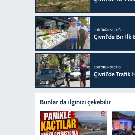
EDITÖRÜN SEÇTIĞI
Çivril’de Bir İl
EDITÖRÜN SEÇTIĞI
Çivril’de Trafi
Bunlar da ilginizi çekebilir