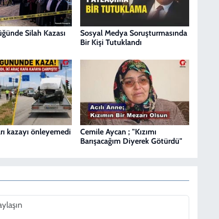
Düğünde Silah Kazası
Sosyal Medya Soruşturmasında
Bir Kişi Tutuklandı
ları kazayı önleyemedi
Cemile Aycan ; "Kızımı
Barışacağım Diyerek Götürdü"