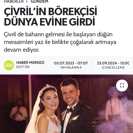
HABERLER
GÜNDEM
ÇİVRİL’İN BÖREKÇİSİ
SPOR
DÜNYA EVİNE GİRDİ
TEKNOLOJİ
Çivril de baharın gelmesi ile başlayan düğün
YAŞAM
merasimleri yaz ile birlikte çoğalarak artmaya
devam ediyor.
HABER MERKEZI
03.07.2023 - 07:07
23.09.2024 - 13:00
EDITÖR
YAYINLANMA
GÜNCELLEME