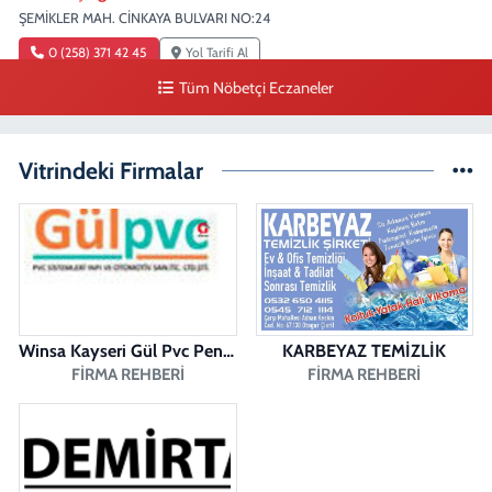
ŞEMİKLER MAH. CİNKAYA BULVARI NO:24
0 (258) 371 42 45
Yol Tarifi Al
Tüm Nöbetçi Eczaneler
Duygu Eczanesi
Sırakapılar Mahallesi, Şehit Albay Karaoğlanoğlu Caddesi No:10 B
Merkezefendi Denizli
Vitrindeki Firmalar
0 (258) 241 70 82
Yol Tarifi Al
Ada Eczanesi
BAHÇELİEVLER MAH. BAHÇELİEVLER CAD. 3023 SOK. NO:71 B
0 (258) 377 67 62
Yol Tarifi Al
Winsa Kayseri Gül Pvc Pencere Kayseri Winsa
KARBEYAZ TEMİZLİK
Pamukkale Aktürk Eczanesi
FIRMA REHBERI
FIRMA REHBERI
Bereketler Mahallesi, Bereket Caddesi No:4 14 Merkezefendi Denizli
0 (258) 361 33 75
Yol Tarifi Al
Fatıh Eczanesi