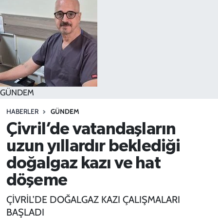
SPOR
TEKNOLOJİ
YAŞAM
GÜNDEM
HABERLER
GÜNDEM
Çivril’de vatandaşların
uzun yıllardır beklediği
doğalgaz kazı ve hat
döşeme
ÇİVRİL’DE DOĞALGAZ KAZI ÇALIŞMALARI
BAŞLADI