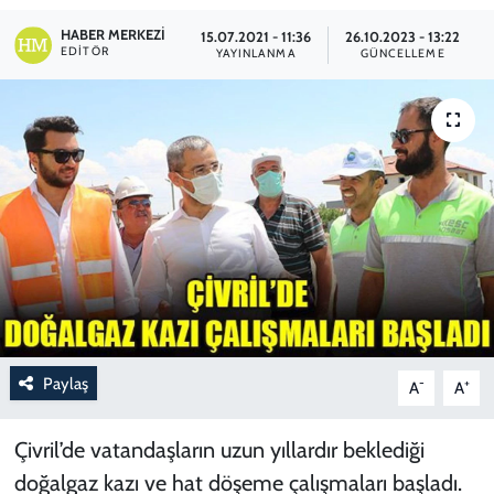
HABER MERKEZI
15.07.2021 - 11:36
26.10.2023 - 13:22
EDITÖR
YAYINLANMA
GÜNCELLEME
Paylaş
-
+
A
A
Çivril’de vatandaşların uzun yıllardır beklediği
doğalgaz kazı ve hat döşeme çalışmaları başladı.