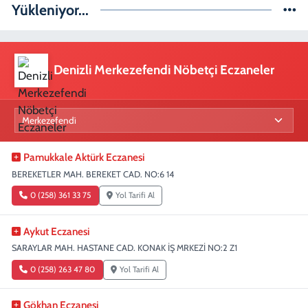
Yükleniyor...
Denizli Merkezefendi Nöbetçi Eczaneler
Pamukkale Aktürk Eczanesi
BEREKETLER MAH. BEREKET CAD. NO:6 14
0 (258) 361 33 75
Yol Tarifi Al
Aykut Eczanesi
SARAYLAR MAH. HASTANE CAD. KONAK İŞ MRKEZİ NO:2 Z1
0 (258) 263 47 80
Yol Tarifi Al
Gökhan Eczanesi