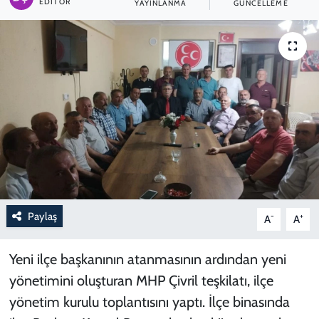
EDITÖR
YAYINLANMA
GÜNCELLEME
Paylaş
-
+
A
A
Yeni ilçe başkanının atanmasının ardından yeni
yönetimini oluşturan MHP Çivril teşkilatı, ilçe
yönetim kurulu toplantısını yaptı. İlçe binasında