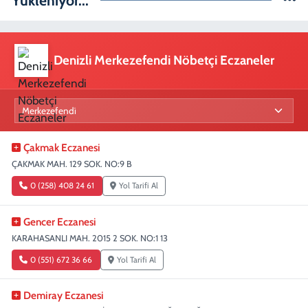
Denizli Merkezefendi Nöbetçi Eczaneler
Çakmak Eczanesi
ÇAKMAK MAH. 129 SOK. NO:9 B
0 (258) 408 24 61
Yol Tarifi Al
Gencer Eczanesi
KARAHASANLI MAH. 2015 2 SOK. NO:1 13
0 (551) 672 36 66
Yol Tarifi Al
Demiray Eczanesi