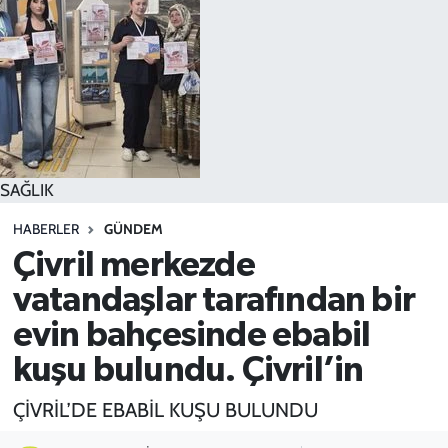
SPOR
TEKNOLOJİ
YAŞAM
SAĞLIK
HABERLER
GÜNDEM
Çivril merkezde
vatandaşlar tarafından bir
evin bahçesinde ebabil
kuşu bulundu. Çivril’in
ÇİVRİL’DE EBABİL KUŞU BULUNDU