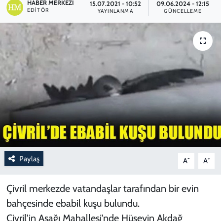
HABER MERKEZI
15.07.2021 - 10:52
09.06.2024 - 12:15
EDITÖR
YAYINLANMA
GÜNCELLEME
Paylaş
-
+
A
A
Çivril merkezde vatandaşlar tarafından bir evin
bahçesinde ebabil kuşu bulundu.
Çivril’in Aşağı Mahallesi’nde Hüseyin Akdağ