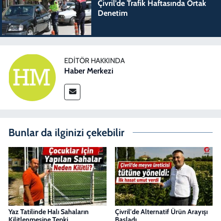
Çivril’de Trafik Haftasında Ortak
Denetim
EDITÖR HAKKINDA
Haber Merkezi
Bunlar da ilginizi çekebilir
Yaz Tatilinde Halı Sahaların
Çivril'de Alternatif Ürün Arayışı
Kilitlenmesine Tepki
Başladı