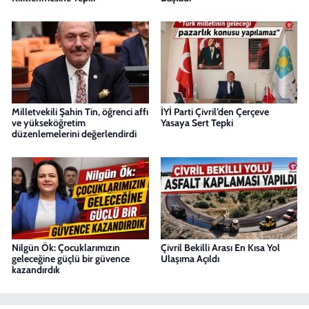
Milletvekili Şahin Tin, öğrenci affı
İYİ Parti Çivril’den Çerçeve
ve yükseköğretim
Yasaya Sert Tepki
düzenlemelerini değerlendirdi
Nilgün Ök: Çocuklarımızın
Çivril Bekilli Arası En Kısa Yol
geleceğine güçlü bir güvence
Ulaşıma Açıldı
kazandırdık