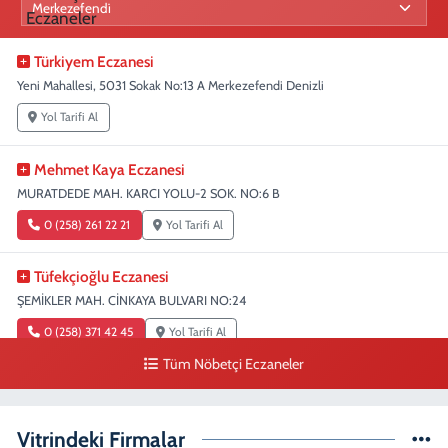
Türkiyem Eczanesi
Yeni Mahallesi, 5031 Sokak No:13 A Merkezefendi Denizli
Yol Tarifi Al
Mehmet Kaya Eczanesi
MURATDEDE MAH. KARCI YOLU-2 SOK. NO:6 B
0 (258) 261 22 21
Yol Tarifi Al
Tüfekçioğlu Eczanesi
ŞEMİKLER MAH. CİNKAYA BULVARI NO:24
0 (258) 371 42 45
Yol Tarifi Al
Tüm Nöbetçi Eczaneler
Duygu Eczanesi
Sırakapılar Mahallesi, Şehit Albay Karaoğlanoğlu Caddesi No:10 B
Merkezefendi Denizli
Vitrindeki Firmalar