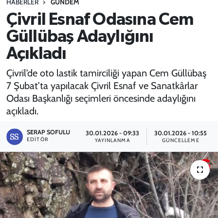
HABERLER
GÜNDEM
Çivril Esnaf Odasına Cem
SPOR
Güllübaş Adaylığını
TEKNOLOJİ
Açıkladı
YAŞAM
Çivril’de oto lastik tamirciliği yapan Cem Güllübaş
7 Şubat’ta yapılacak Çivril Esnaf ve Sanatkârlar
Odası Başkanlığı seçimleri öncesinde adaylığını
açıkladı.
SERAP SOFULU
30.01.2026 - 09:33
30.01.2026 - 10:55
EDITÖR
YAYINLANMA
GÜNCELLEME