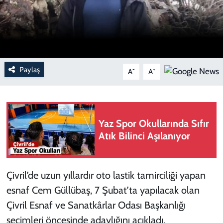
Paylaş
-
+
A
A
Yaz Spor Okullarında Sıfır
Atık Bilinci Aşılanıyor
Çivril’de uzun yıllardır oto lastik tamirciliği yapan
esnaf Cem Güllübaş, 7 Şubat’ta yapılacak olan
Çivril Esnaf ve Sanatkârlar Odası Başkanlığı
seçimleri öncesinde adaylığını açıkladı.