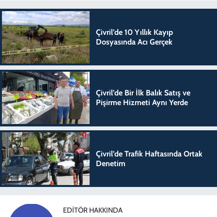
Çivril’de 10 Yıllık Kayıp
Dosyasında Acı Gerçek
Çivril’de Bir İlk Balık Satış ve
Pişirme Hizmeti Aynı Yerde
Çivril’de Trafik Haftasında Ortak
Denetim
EDITÖR HAKKINDA