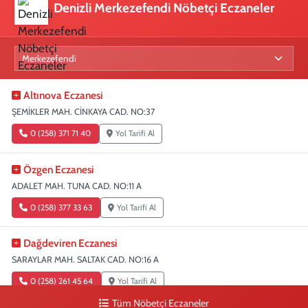
Denizli Merkezefendi Nöbetçi Eczaneler
Altınova Eczanesi
ŞEMİKLER MAH. CİNKAYA CAD. NO:37
0 (258) 371 71 40
Yol Tarifi Al
Özgen Eczanesi
ADALET MAH. TUNA CAD. NO:11 A
0 (258) 377 33 63
Yol Tarifi Al
Dağdeviren Eczanesi
SARAYLAR MAH. SALTAK CAD. NO:16 A
0 (258) 261 45 64
Yol Tarifi Al
Tüm Nöbetçi Eczaneler