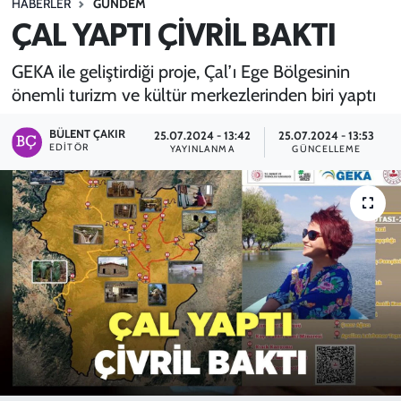
HABERLER
GÜNDEM
ÇAL YAPTI ÇİVRİL BAKTI
SPOR
GEKA ile geliştirdiği proje, Çal’ı Ege Bölgesinin
TEKNOLOJİ
önemli turizm ve kültür merkezlerinden biri yaptı
YAŞAM
BÜLENT ÇAKIR
25.07.2024 - 13:42
25.07.2024 - 13:53
EDITÖR
YAYINLANMA
GÜNCELLEME