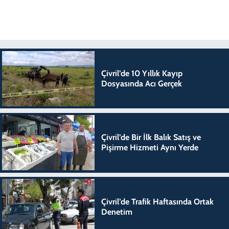
Çivril’de 10 Yıllık Kayıp
Dosyasında Acı Gerçek
Çivril’de Bir İlk Balık Satış ve
Pişirme Hizmeti Aynı Yerde
Çivril’de Trafik Haftasında Ortak
Denetim