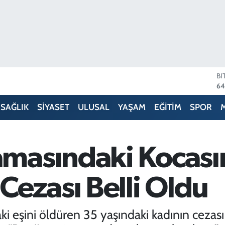
D
47
E
55
SAĞLIK
SİYASET
ULUSAL
YAŞAM
EĞİTİM
SPOR
ST
64
GR
66
masındaki Kocası
Bİ
13
BI
Cezası Belli Oldu
64
eşini öldüren 35 yaşındaki kadının cezası be