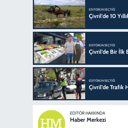
EDITÖRÜN SEÇTIĞI
Çivril’de 10 Yıl
EDITÖRÜN SEÇTIĞI
Çivril’de Bir İl
EDITÖRÜN SEÇTIĞI
Çivril’de Trafi
EDITÖR HAKKINDA
Haber Merkezi