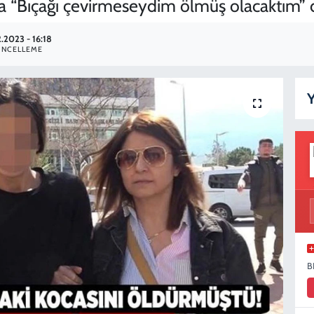
a “Bıçağı çevirmeseydim ölmüş olacaktım” 
.2023 - 16:18
NCELLEME
Y
B