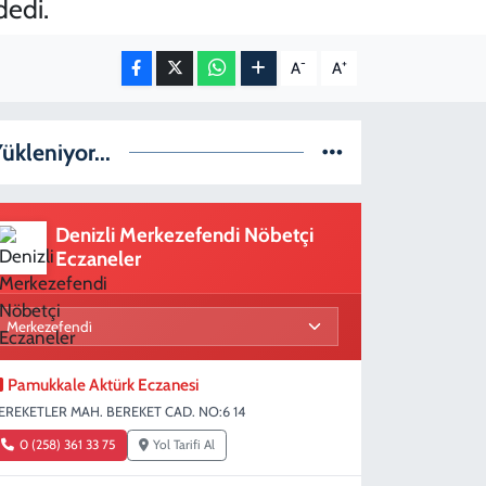
dedi.
-
+
A
A
ükleniyor...
Denizli Merkezefendi Nöbetçi
Eczaneler
Pamukkale Aktürk Eczanesi
EREKETLER MAH. BEREKET CAD. NO:6 14
0 (258) 361 33 75
Yol Tarifi Al