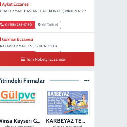
Aykut Eczanesi
ARAYLAR MAH. HASTANE CAD. KONAK İŞ MRKEZİ NO:2
1
0 (258) 263 47 80
Yol Tarifi Al
Gökhan Eczanesi
IRAKAPILAR MAH. 1773 SOK. NO:10 B
0 (258) 242 69 70
Yol Tarifi Al
Tüm Nöbetçi Eczaneler
Fatıma Şentürk Eczanesi
ARAMAN MAH. 1486 SOK. NO:26
itrindeki Firmalar
0 (258) 265 89 61
Yol Tarifi Al
Erman Eczanesi
ARAHASANLI MAH. 2040 SOK. NO:11 B
0 (258) 361 43 49
Yol Tarifi Al
Winsa Kayseri Gül Pvc Pencere Kayseri Winsa
KARBEYAZ TEMİZLİK