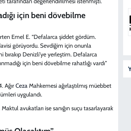
tarafından değerlendirilmesi istenmişti.
adığı için beni dövebilme
irten Emel E. “Defalarca şiddet gördüm.
davisi görüyordu. Sevdiğim için onunla
imi bırakıp Denizli’ye yerleştim. Defalarca
ınmadığı için beni dövebilme rahatlığı vardı”
Y
4. Ağır
Ceza
Mahkemesi ağırlaştılmış müebbet
kümleri uygulandı.
ı. Maktul avukatları ise sanığın suçu tasarlayarak
müş Olacaktım”