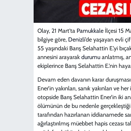
Olay, 21 Mart'ta
Pamukkale
İlçesi 15 M
bilgiye göre,
Denizli
’de yaşayan evli çi
55 yaşındaki Barış Selahattin E.’yi bı
annesini arayarak
durumu
anlatmış, an
ekiplerince Barış Selahattin E.'nin haya
Devam eden davanın karar duruşmasına
Ener’in yakınları, sanık yakınları ve her 
otopside Barış Selahattin Ener’in iki a
ölümünün de bu nedenle gerçekleştiği b
tarafından hazırlanan iddianamede san
ağırlaştırılmış müebbet hapis cezası tal