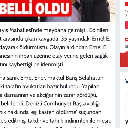
S
Z
ayıs Mahallesi'nde meydana gelmişti. Edinilen
ft arasında çıkan kavgada, 35 yaşındaki Emel E.,
çaklayarak öldürmüştü. Olayın ardından Emel E.
S
nesinin ihbarı üzerine olay yerine gelen
sağlık
tını kaybettiği belirlenmişti.
 sanık Emel Ener, maktul Barış Selahattin
K
V
iki tarafın avukatları hazır
bulundu
. Yapılan
na damarının ve akciğerinin zarar gördüğü,
elirlendi. Denizli Cumhuriyet Başsavcılığı
K
ık hakkında ‘eşi kasten öldürme’ suçundan
ep edilmiş, takdir ve tahrik indirimleri ile meşru