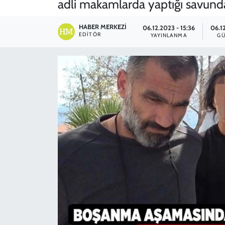
adli makamlarda yaptığı savund
SPOR
HABER MERKEZI
06.12.2023 - 15:36
06.12
EDITÖR
YAYINLANMA
GÜ
TEKNOLOJİ
YAŞAM