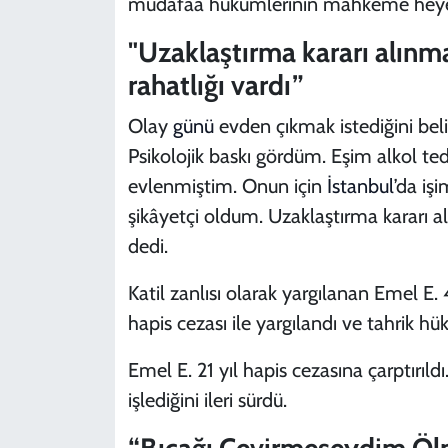
müdafaa hükümlerinin mahkeme heyeti 
"Uzaklaştırma kararı alınm
rahatlığı vardı”
Olay
günü
evden çıkmak istediğini bel
Psikolojik baskı gördüm. Eşim alkol te
evlenmiştim. Onun için
İstanbul
’da iş
şikâyetçi oldum. Uzaklaştırma kararı al
dedi.
Katil zanlısı olarak yargılanan Emel E. 
hapis cezası ile yargılandı ve tahrik hü
Emel E. 21 yıl hapis cezasına çarptırıld
işlediğini ileri sürdü.
“Bıçağı Çevirmeseydim Öl