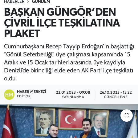
HABERLER
GÜNDEM
BAŞKAN GÜNGÖR’DEN
SPOR
ÇİVRİL İLÇE TEŞKİLATINA
TEKNOLOJİ
PLAKET
YAŞAM
Cumhurbaşkanı Recep Tayyip Erdoğan’ın başlattığı
“Gönül Seferberliği” üye çalışması kapsamında 15
Aralık ve 15 Ocak tarihleri arasında üye kaydıyla
Denizli’de birinciliği elde eden AK Parti ilçe teşkilatı
oldu.
HABER MERKEZI
23.01.2023 - 09:08
26.10.2023 - 13:22
EDITÖR
YAYINLANMA
GÜNCELLEME