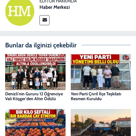
EDITÖR HAKKINDA
Haber Merkezi
Bunlar da ilginizi çekebilir
Denizli'nin Gururu 12 Öğrenciye
Yeni Parti Çivril İlçe Teşkilatı
Vali Köşger'den Altın Ödülü
Resmen Kuruldu