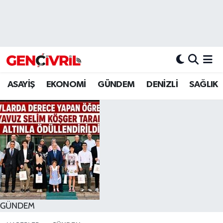
ASAYİŞ
Merkezefendi Hava Durumu
DENİZLİ
Merkezefendi Trafik Yoğunluk Haritası
ASAYİŞ
EKONOMİ
GÜNDEM
DENİZLİ
SAĞLIK
EĞİTİM
Süper Lig Puan Durumu ve Fikstür
EKONOMİ
Tüm Manşetler
GÜNDEM
Son Dakika Haberleri
ULUSAL
Haber Arşivi
SAĞLIK
GÜNDEM
SİYASET