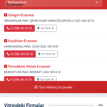
Güngör Eczanesi
SIRAKAPILAR MAH. ŞEHİR ALBAY KARAOĞLANOĞLU CAD. NO:421 A
0 (258) 261 54 52
Yol Tarifi Al
Kaydıhan Eczanesi
KARAHASANLI MAH. 2040 SOK. NO:14 B
0 (258) 502 50 22
Yol Tarifi Al
Pamukkale Aktürk Eczanesi
BEREKETLER MAH. BEREKET CAD. NO:6 14
0 (258) 361 33 75
Yol Tarifi Al
Tüm Nöbetçi Eczaneler
Turunç Eczanesi
MERKEZEFENDİ MAH. 226 SOK. NO:158 D
Vitrindeki Firmalar
0 (258) 377 85 78
Yol Tarifi Al