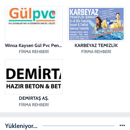
Saglık Eczanesi
SIRAKAPILAR MAH. ŞEHİT ALBAY KARAOĞLANOĞLU CAD. NO:10 A
0 (258) 713 14 86
Yol Tarifi Al
Winsa Kayseri Gül Pvc Pencere Kayseri Winsa
KARBEYAZ TEMİZLİK
FIRMA REHBERI
FIRMA REHBERI
DEMİRTAŞ AŞ.
FIRMA REHBERI
Yükleniyor...