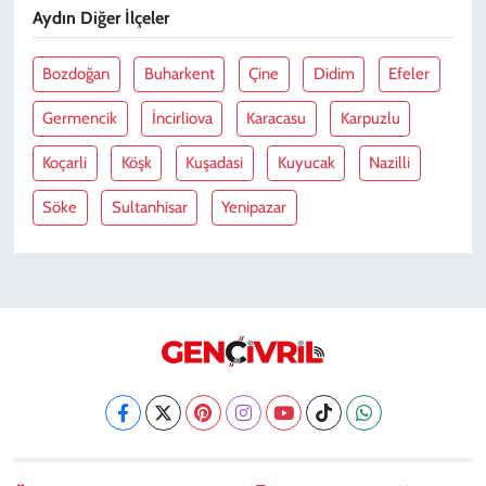
Aydın Diğer İlçeler
Bozdoğan
Buharkent
Çine
Didim
Efeler
Germencik
İncirliova
Karacasu
Karpuzlu
Koçarli
Köşk
Kuşadasi
Kuyucak
Nazilli
Söke
Sultanhisar
Yenipazar