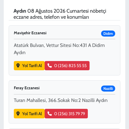
SPOR
Aydın
08 Ağustos 2026 Cumartesi nöbetçi
eczane adres, telefon ve konumları
TEKNOLOJİ
Mavişehir Eczanesi
Didim
YAŞAM
Atatürk Bulvarı, Vettur Sitesi No:431 A Didim
Aydın
Yol Tarifi Al
0 (256) 825 55 55
Feray Eczanesi
Nazilli
Turan Mahallesi, 366.Sokak No:2 Nazilli Aydın
Yol Tarifi Al
0 (256) 315 79 79