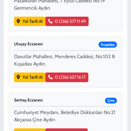
Pazarkuran Mahallesi, 7 Eylül Caddesi No:19
Germencik Aydın
Yol Tarifi Al
0 (256) 577 11 49
Uluçay Eczanesi
Kuşadası
Davutlar Mahallesi, Menderes Caddesi, No:102 B
Kuşadası Aydın
Yol Tarifi Al
0 (256) 657 16 17
Serttaş Eczanesi
Çine
Cumhuriyet Meydanı, Belediye Dükkanları No:21
Akçaova Çine Aydın