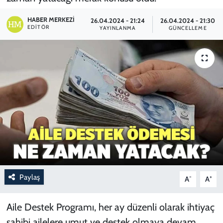
HABER MERKEZI
26.04.2024 - 21:24
26.04.2024 - 21:30
EDITÖR
YAYINLANMA
GÜNCELLEME
Paylaş
-
+
A
A
Aile Destek Programı, her ay düzenli olarak ihtiyaç
sahibi ailelere umut ve destek olmaya devam