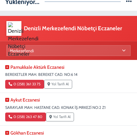
Yükleniyor...
Denizli Merkezefendi Nöbetçi Eczaneler
Pamukkale Aktürk Eczanesi
BEREKETLER MAH. BEREKET CAD. NO:6 14
0 (258) 361 33 75
Yol Tarifi Al
Aykut Eczanesi
SARAYLAR MAH. HASTANE CAD. KONAK İŞ MRKEZİ NO:2 Z1
0 (258) 263 47 80
Yol Tarifi Al
Gökhan Eczanesi