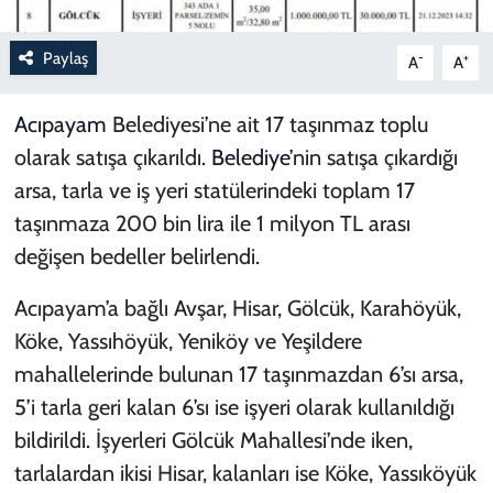
Paylaş
-
+
A
A
Acıpayam
Belediyesi’ne ait 17 taşınmaz toplu
olarak satışa çıkarıldı.
Belediye
’nin satışa çıkardığı
arsa, tarla ve iş yeri statülerindeki toplam 17
taşınmaza 200 bin lira ile 1 milyon TL arası
değişen bedeller belirlendi.
Acıpayam’a bağlı Avşar, Hisar, Gölcük, Karahöyük,
Köke, Yassıhöyük, Yeniköy ve Yeşildere
mahallelerinde bulunan 17 taşınmazdan 6’sı arsa,
5’i tarla geri kalan 6’sı ise işyeri olarak kullanıldığı
bildirildi. İşyerleri Gölcük Mahallesi’nde iken,
tarlalardan ikisi Hisar, kalanları ise Köke, Yassıköyük