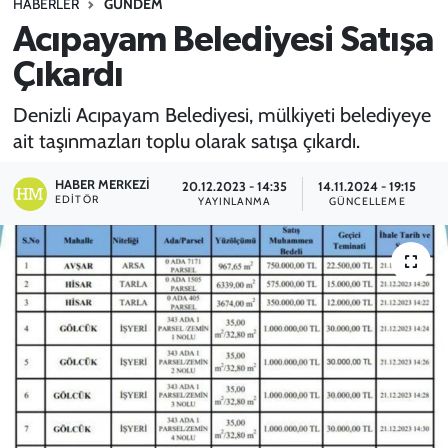
HABERLER
GÜNDEM
Acıpayam Belediyesi Satışa
SPOR
Çıkardı
TEKNOLOJİ
Denizli Acıpayam Belediyesi, mülkiyeti belediyeye
YAŞAM
ait taşınmazları toplu olarak satışa çıkardı.
HABER MERKEZI
20.12.2023 - 14:35
14.11.2024 - 19:15
EDITÖR
YAYINLANMA
GÜNCELLEME