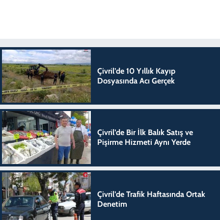
Çivril’de 10 Yıllık Kayıp
Dosyasında Acı Gerçek
Çivril’de Bir İlk Balık Satış ve
Pişirme Hizmeti Aynı Yerde
Çivril’de Trafik Haftasında Ortak
Denetim