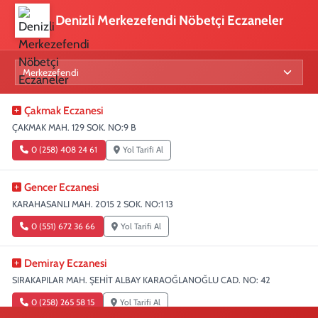
Denizli Merkezefendi Nöbetçi Eczaneler
Çakmak Eczanesi
ÇAKMAK MAH. 129 SOK. NO:9 B
0 (258) 408 24 61
Yol Tarifi Al
Gencer Eczanesi
KARAHASANLI MAH. 2015 2 SOK. NO:1 13
0 (551) 672 36 66
Yol Tarifi Al
Demiray Eczanesi
SIRAKAPILAR MAH. ŞEHİT ALBAY KARAOĞLANOĞLU CAD. NO: 42
0 (258) 265 58 15
Yol Tarifi Al