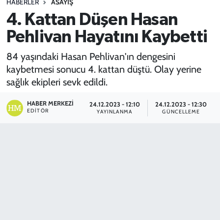
HABERLER
ASAYİŞ
4. Kattan Düşen Hasan
SPOR
Pehlivan Hayatını Kaybetti
TEKNOLOJİ
84 yaşındaki Hasan Pehlivan'ın dengesini
YAŞAM
kaybetmesi sonucu 4. kattan düştü. Olay yerine
sağlık ekipleri sevk edildi.
HABER MERKEZI
24.12.2023 - 12:10
24.12.2023 - 12:30
EDITÖR
YAYINLANMA
GÜNCELLEME