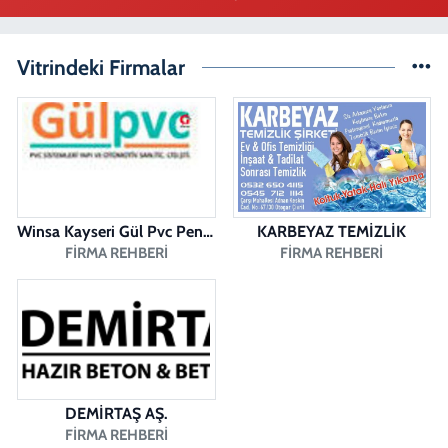
Duygu Eczanesi
Sırakapılar Mahallesi, Şehit Albay Karaoğlanoğlu Caddesi No:10 B
Merkezefendi Denizli
Vitrindeki Firmalar
0 (258) 241 70 82
Yol Tarifi Al
Ada Eczanesi
BAHÇELİEVLER MAH. BAHÇELİEVLER CAD. 3023 SOK. NO:71 B
0 (258) 377 67 62
Yol Tarifi Al
Winsa Kayseri Gül Pvc Pencere Kayseri Winsa
KARBEYAZ TEMİZLİK
Pamukkale Aktürk Eczanesi
FIRMA REHBERI
FIRMA REHBERI
Bereketler Mahallesi, Bereket Caddesi No:4 14 Merkezefendi Denizli
0 (258) 361 33 75
Yol Tarifi Al
Fatıh Eczanesi
Karaman Mahallesi, 1482 Sokak No:51 A Merkezefendi Denizli
0 (258) 241 70 08
Yol Tarifi Al
DEMİRTAŞ AŞ.
FIRMA REHBERI