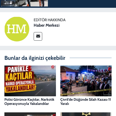
EDITÖR HAKKINDA
Haber Merkezi
Bunlar da ilginizi çekebilir
Polisi Görünce Kaçtılar, Narkotik
Çivril’de Düğünde Silah Kazası 11
Operasyonuyla Yakalandılar
Yaralı