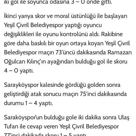
iki gol ile soyunca odasına 3 – 0 önde gitti.
İkinci yarıya skor ve moral üstünlüğü ile başlayan
Yeşil Çivril Belediyespor yaptığı oyuncu
değişiklikleri ile oyunu kontrolünü aldı. Rakibine
göre daha baskılı bir oyun ortaya koyan Yeşil Çivril
Belediyespor maçın 73’üncü dakikasında Ramazan
Oğulcan Kılınç’ın ayağından bulduğu gol ile skoru
4 – 0 yaptı.
Sarayköyspor kalesinde gördüğü golden sonra
geliştirdiği atak sonucu maçın 75’inci dakikasında
durumu 1 – 4 yaptı.
Saraköyspor’un bulduğu gole iki dakika sonra Ulaş
Tufan ile cevap veren Yeşil Çivril Belediyespor
77’inci dakikada skoru 1 – 5 yaptı.