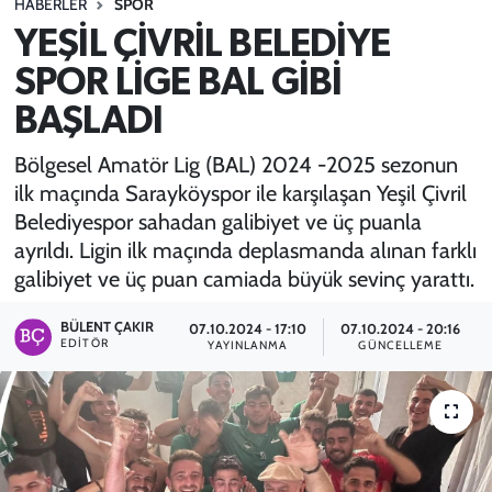
HABERLER
SPOR
YEŞİL ÇİVRİL BELEDİYE
SPOR
SPOR LİGE BAL GİBİ
TEKNOLOJİ
BAŞLADI
YAŞAM
Bölgesel Amatör Lig (BAL) 2024 -2025 sezonun
ilk maçında Sarayköyspor ile karşılaşan Yeşil Çivril
Belediyespor sahadan galibiyet ve üç puanla
ayrıldı. Ligin ilk maçında deplasmanda alınan farklı
galibiyet ve üç puan camiada büyük sevinç yarattı.
BÜLENT ÇAKIR
07.10.2024 - 17:10
07.10.2024 - 20:16
EDITÖR
YAYINLANMA
GÜNCELLEME