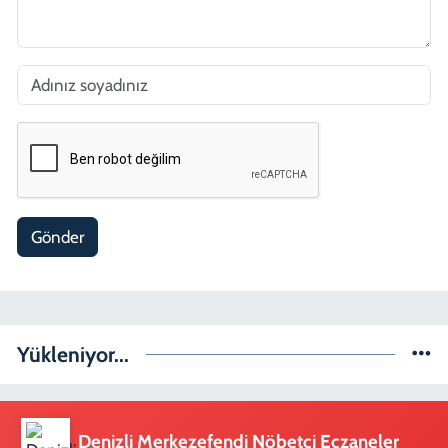
Gönder
Yükleniyor...
Denizli Merkezefendi Nöbetçi Eczaneler