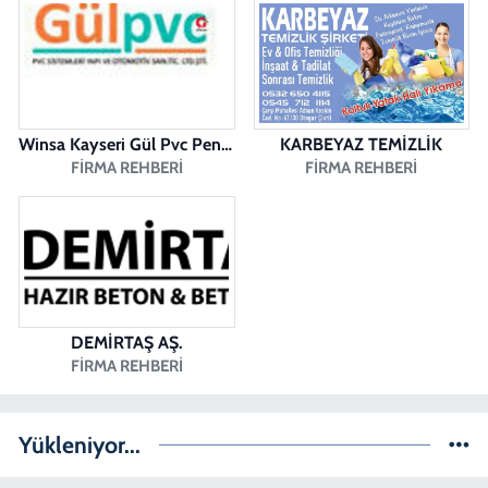
Dişçioğlu Eczanesi
DUMLUPINAR CAD. NO:28 A
0 (258) 265 32 91
Yol Tarifi Al
Winsa Kayseri Gül Pvc Pencere Kayseri Winsa
KARBEYAZ TEMİZLİK
FIRMA REHBERI
FIRMA REHBERI
DEMİRTAŞ AŞ.
FIRMA REHBERI
Yükleniyor...