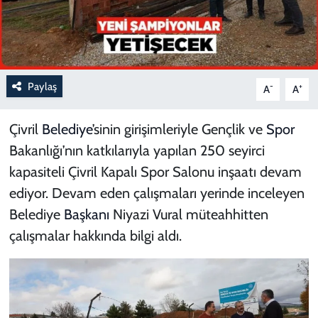
Paylaş
-
+
A
A
Çivril
Belediye
’sinin girişimleriyle Gençlik ve
Spor
Bakanlığı’nın katkılarıyla yapılan 250 seyirci
kapasiteli Çivril Kapalı Spor Salonu inşaatı devam
ediyor. Devam eden çalışmaları yerinde inceleyen
Belediye
Başkanı
Niyazi Vural müteahhitten
çalışmalar hakkında bilgi aldı.