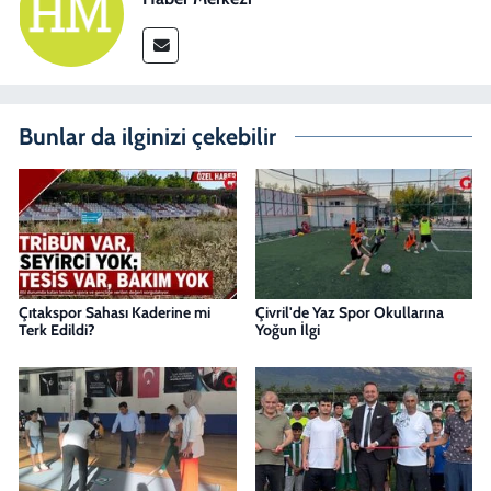
Bunlar da ilginizi çekebilir
Çıtakspor Sahası Kaderine mi
Çivril'de Yaz Spor Okullarına
Terk Edildi?
Yoğun İlgi