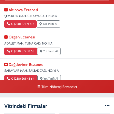
Altınova Eczanesi
ŞEMİKLER MAH. CİNKAYA CAD. NO:37
0 (258) 371 71 40
Yol Tarifi Al
Özgen Eczanesi
ADALET MAH. TUNA CAD. NO:11 A
0 (258) 377 33 63
Yol Tarifi Al
Dağdeviren Eczanesi
SARAYLAR MAH. SALTAK CAD. NO:16 A
0 (258) 261 45 64
Yol Tarifi Al
Tüm Nöbetçi Eczaneler
Erdem Eczanesi
SIRAKAPILAR MAH. ŞEHİT ALBAY KARAOĞLANOĞLU CAD. NO:28
Vitrindeki Firmalar
0 (258) 261 45 60
Yol Tarifi Al