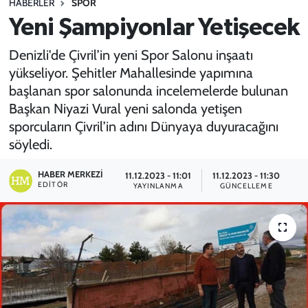
HABERLER
SPOR
Yeni Şampiyonlar Yetişecek
SPOR
Denizli'de Çivril’in yeni Spor Salonu inşaatı
TEKNOLOJİ
yükseliyor. Şehitler Mahallesinde yapımına
başlanan spor salonunda incelemelerde bulunan
YAŞAM
Başkan Niyazi Vural yeni salonda yetişen
sporcuların Çivril’in adını Dünyaya duyuracağını
söyledi.
HABER MERKEZI
11.12.2023 - 11:01
11.12.2023 - 11:30
EDITÖR
YAYINLANMA
GÜNCELLEME