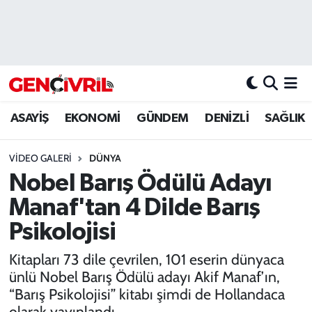
ASAYİŞ
Merkezefendi Hava Durumu
DENİZLİ
Merkezefendi Trafik Yoğunluk Haritası
ASAYİŞ
EKONOMİ
GÜNDEM
DENİZLİ
SAĞLIK
EĞİTİM
Süper Lig Puan Durumu ve Fikstür
VIDEO GALERI
DÜNYA
EKONOMİ
Tüm Manşetler
Nobel Barış Ödülü Adayı
GÜNDEM
Son Dakika Haberleri
Manaf'tan 4 Dilde Barış
Psikolojisi
ULUSAL
Haber Arşivi
Kitapları 73 dile çevrilen, 101 eserin dünyaca
SAĞLIK
ünlü Nobel Barış Ödülü adayı Akif Manaf’ın,
“Barış Psikolojisi” kitabı şimdi de Hollandaca
SİYASET
olarak yayınlandı.