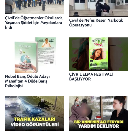
Çivril'de Öğretmenler Okullarda
Çivril’de Nefes Kesen Narkotik
Yaşanan Şiddet İçin Meydanlara
Operasyonu
İndi
ÇİVRİL ELMA FESTİVALİ
Nobel Barış Ödülü Adayı
BAŞLIYYOR
Manaf'tan 4 Dilde Barış
Psikolojisi