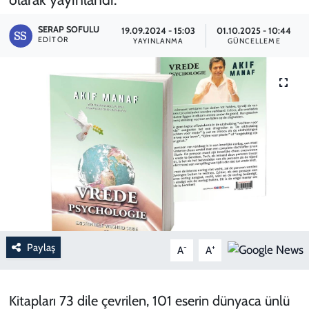
SPOR
SERAP SOFULU
19.09.2024 - 15:03
01.10.2025 - 10:44
EDITÖR
YAYINLANMA
GÜNCELLEME
TEKNOLOJİ
YAŞAM
Paylaş
-
+
A
A
Kitapları 73 dile çevrilen, 101 eserin dünyaca ünlü