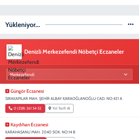
Yükleniyor...
Denizli Merkezefendi Nöbetçi Eczaneler
Güngör Eczanesi
SIRAKAPILAR MAH. ŞEHİR ALBAY KARAOĞLANOĞLU CAD. NO:421 A
0 (258) 261 54 52
Yol Tarifi Al
Kaydıhan Eczanesi
KARAHASANLI MAH. 2040 SOK. NO:14 B