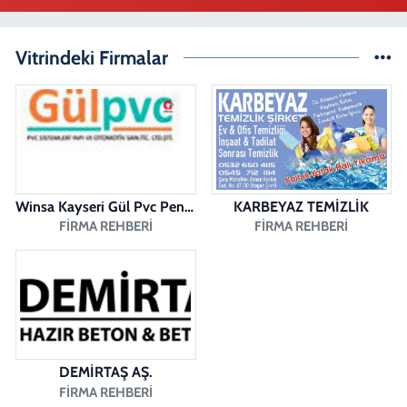
Duygu Eczanesi
Sırakapılar Mahallesi, Şehit Albay Karaoğlanoğlu Caddesi No:10 B
Merkezefendi Denizli
Vitrindeki Firmalar
0 (258) 241 70 82
Yol Tarifi Al
Ada Eczanesi
BAHÇELİEVLER MAH. BAHÇELİEVLER CAD. 3023 SOK. NO:71 B
0 (258) 377 67 62
Yol Tarifi Al
Winsa Kayseri Gül Pvc Pencere Kayseri Winsa
KARBEYAZ TEMİZLİK
Pamukkale Aktürk Eczanesi
FIRMA REHBERI
FIRMA REHBERI
Bereketler Mahallesi, Bereket Caddesi No:4 14 Merkezefendi Denizli
0 (258) 361 33 75
Yol Tarifi Al
Fatıh Eczanesi
Karaman Mahallesi, 1482 Sokak No:51 A Merkezefendi Denizli
0 (258) 241 70 08
Yol Tarifi Al
DEMİRTAŞ AŞ.
FIRMA REHBERI