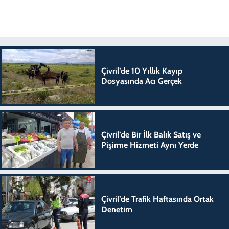
Çivril’de 10 Yıllık Kayıp
Dosyasında Acı Gerçek
Çivril’de Bir İlk Balık Satış ve
Pişirme Hizmeti Aynı Yerde
Çivril’de Trafik Haftasında Ortak
Denetim