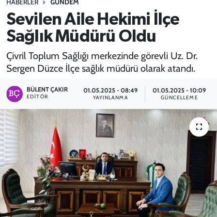
HABERLER
GÜNDEM
Sevilen Aile Hekimi İlçe
SPOR
Sağlık Müdürü Oldu
TEKNOLOJİ
Çivril Toplum Sağlığı merkezinde görevli Uz. Dr.
YAŞAM
Sergen Düzce İlçe sağlık müdürü olarak atandı.
BÜLENT ÇAKIR
01.05.2025 - 08:49
01.05.2025 - 10:09
EDITÖR
YAYINLANMA
GÜNCELLEME