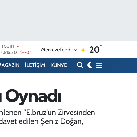
BITCOIN
°
64.815,30
%-0.1
20
Merkezefendi
DOLAR
47,7436
%0.18
MAGAZİN
İLETİŞİM
KÜNYE
EURO
55,2510
%0.32
STERLİN
4,4811
%0.38
ı Oynadı
GRAM ALTIN
6660.55
%0
BİST100
3.779
%-14
enlenen "Elbruz'un Zirvesinden
 davet edilen Şeniz Doğan,