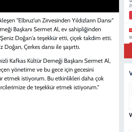
S
Z
eşen "Elbruz'un Zirvesinden Yıldızların Dansı"
Derneği Başkanı Sermet Al, ev sahipliğinden
eniz Doğan'a teşekkür etti, çiçek takdim etti.
S
oğan, Çerkes dansı ile şaşırttı.
zli Kafkas Kültür Derneği Başkanı Sermet Al,
çen yönetime ve bu gece için gecesini
K
V
 etmek istiyorum. Bu etkinlikleri daha çok
rcilerimize de teşekkür etmek istiyorum."
K