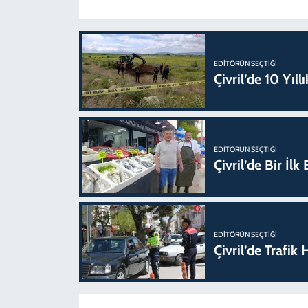
EDITÖRÜN SEÇTIĞI
Çivril’de 10 Yıl
EDITÖRÜN SEÇTIĞI
Çivril’de Bir İl
EDITÖRÜN SEÇTIĞI
Çivril’de Trafi