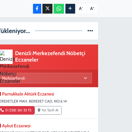
-
+
A
A
ükleniyor...
Denizli Merkezefendi Nöbetçi
Eczaneler
Pamukkale Aktürk Eczanesi
EREKETLER MAH. BEREKET CAD. NO:6 14
0 (258) 361 33 75
Yol Tarifi Al
Aykut Eczanesi