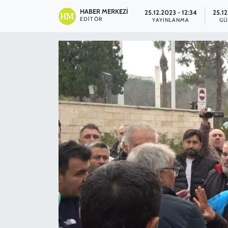
HABER MERKEZI
25.12.2023 - 12:34
25.12
SPOR
EDITÖR
YAYINLANMA
GÜ
TEKNOLOJİ
YAŞAM