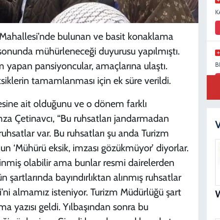
K
t Mahallesi’nde bulunan ve basit konaklama
 sonunda mühürleneceği duyurusu yapılmıştı.
m yapan pansiyoncular, amaçlarına ulaştı.
B
siklerin tamamlanması için ek süre verildi.
esine ait olduğunu ve o dönem farklı
za Çetinavcı, “Bu ruhsatları jandarmadan
M
V
ruhsatlar var. Bu ruhsatları şu anda Turizm
n ‘Mühürü eksik, imzası gözükmüyor’ diyorlar.
linmiş olabilir ama bunlar resmi dairelerden
S
n şartlarında bayındırlıktan alınmış ruhsatlar
N
i’ni almamız isteniyor. Turizm Müdürlüğü şart
a yazısı geldi. Yılbaşından sonra bu