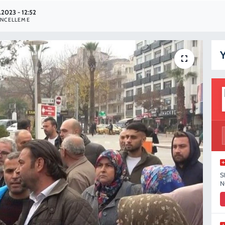
.2023 - 12:52
NCELLEME
Y
S
N