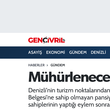
ASAYİŞ
Merkezefendi Hava Durumu
DENİZLİ
Merkezefendi Trafik Yoğunluk Haritası
EĞİTİM
Süper Lig Puan Durumu ve Fikstür
ASAYİŞ
EKONOMİ
GÜNDEM
DENİZLİ
EKONOMİ
Tüm Manşetler
HABERLER
GÜNDEM
GÜNDEM
Son Dakika Haberleri
Mühürlenecek
ULUSAL
Haber Arşivi
Denizli’nin turizm noktalarında
SAĞLIK
Belgesi’ne sahip olmayan pansi
sahiplerinin yaptığı eylem sonrası
SİYASET