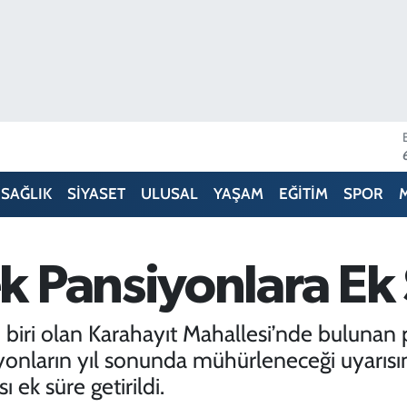
SAĞLIK
SİYASET
ULUSAL
YAŞAM
EĞİTİM
SPOR
 Pansiyonlara Ek S
n biri olan Karahayıt Mahallesi’nde bulunan
yonların yıl sonunda mühürleneceği uyarıs
 ek süre getirildi.