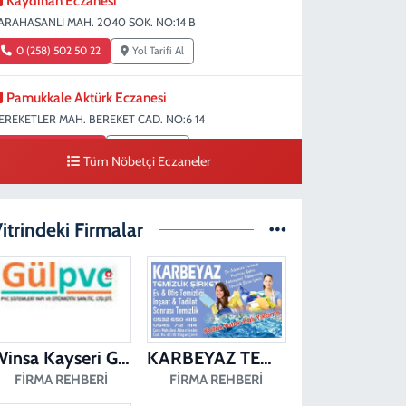
Kaydıhan Eczanesi
ARAHASANLI MAH. 2040 SOK. NO:14 B
0 (258) 502 50 22
Yol Tarifi Al
Pamukkale Aktürk Eczanesi
EREKETLER MAH. BEREKET CAD. NO:6 14
0 (258) 361 33 75
Yol Tarifi Al
Tüm Nöbetçi Eczaneler
Turunç Eczanesi
ERKEZEFENDİ MAH. 226 SOK. NO:158 D
itrindeki Firmalar
0 (258) 377 85 78
Yol Tarifi Al
Saglık Eczanesi
IRAKAPILAR MAH. ŞEHİT ALBAY KARAOĞLANOĞLU CAD.
O:10 A
Winsa Kayseri Gül Pvc Pencere Kayseri Winsa
KARBEYAZ TEMİZLİK
0 (258) 713 14 86
Yol Tarifi Al
FIRMA REHBERI
FIRMA REHBERI