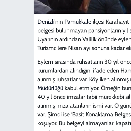
Denizli
’nin
Pamukkale
ilçesi Karahayı
belgesi bulunmayan pansiyonların yıl
Uyarının ardından Valilik önünde eyle
Turizmcilere Nisan ayı sonuna kadar ek
Eylem sırasında ruhsatların 30 yıl önc
kurumlardan alındığını ifade eden Ham
alınmış ruhsatlar var. Köy iken alınmış 
Müdürlüğü
kabul etmiyor. Örneğin bunu
40 yıl önce imzalar tabii mürekkebi si
alınmış imza atanların ismi var. O günü
var. Şimdi ise ‘Basit Konaklama Belges
koşuyor. Bu belgeyi almayanları kapatm