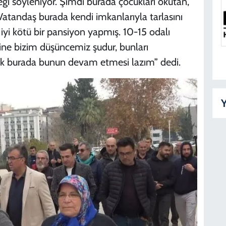
ği söyleniyor. Şimdi burada çocukları okutan,
 Vatandaş burada kendi imkanlarıyla tarlasını
iyi kötü bir pansiyon yapmış. 10-15 odalı
ine bizim düşüncemiz şudur, bunları
ak burada bunun devam etmesi lazım” dedi.
Y