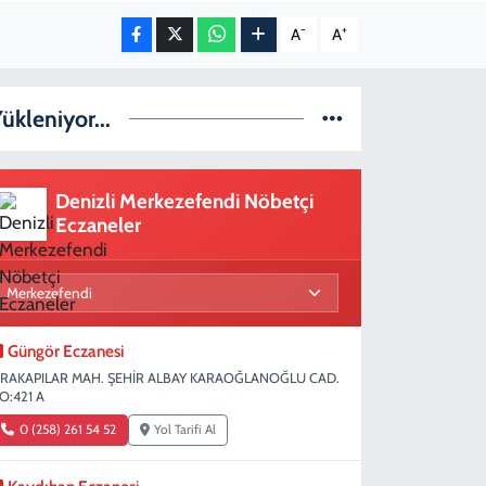
-
+
A
A
ükleniyor...
Denizli Merkezefendi Nöbetçi
Eczaneler
Güngör Eczanesi
IRAKAPILAR MAH. ŞEHİR ALBAY KARAOĞLANOĞLU CAD.
O:421 A
0 (258) 261 54 52
Yol Tarifi Al