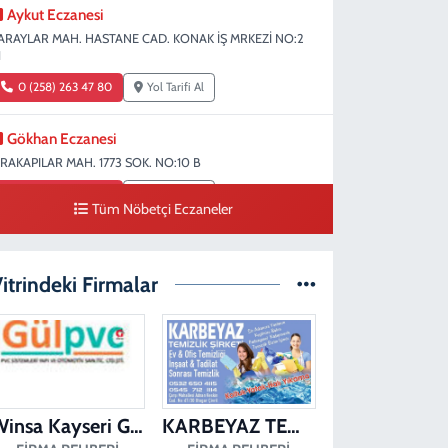
Aykut Eczanesi
ARAYLAR MAH. HASTANE CAD. KONAK İŞ MRKEZİ NO:2
1
0 (258) 263 47 80
Yol Tarifi Al
Gökhan Eczanesi
IRAKAPILAR MAH. 1773 SOK. NO:10 B
0 (258) 242 69 70
Yol Tarifi Al
Tüm Nöbetçi Eczaneler
Fatıma Şentürk Eczanesi
ARAMAN MAH. 1486 SOK. NO:26
itrindeki Firmalar
0 (258) 265 89 61
Yol Tarifi Al
Erman Eczanesi
ARAHASANLI MAH. 2040 SOK. NO:11 B
0 (258) 361 43 49
Yol Tarifi Al
Winsa Kayseri Gül Pvc Pencere Kayseri Winsa
KARBEYAZ TEMİZLİK