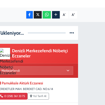
-
+
A
A
ükleniyor...
Denizli Merkezefendi Nöbetçi
Eczaneler
Pamukkale Aktürk Eczanesi
EREKETLER MAH. BEREKET CAD. NO:6 14
0 (258) 361 33 75
Yol Tarifi Al