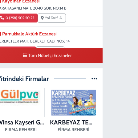
Kaydıhan Eczanesi
ARAHASANLI MAH. 2040 SOK. NO:14 B
0 (258) 502 50 22
Yol Tarifi Al
Pamukkale Aktürk Eczanesi
EREKETLER MAH. BEREKET CAD. NO:6 14
0 (258) 361 33 75
Yol Tarifi Al
Tüm Nöbetçi Eczaneler
Turunç Eczanesi
ERKEZEFENDİ MAH. 226 SOK. NO:158 D
itrindeki Firmalar
0 (258) 377 85 78
Yol Tarifi Al
Saglık Eczanesi
IRAKAPILAR MAH. ŞEHİT ALBAY KARAOĞLANOĞLU CAD.
O:10 A
Winsa Kayseri Gül Pvc Pencere Kayseri Winsa
KARBEYAZ TEMİZLİK
0 (258) 713 14 86
Yol Tarifi Al
FIRMA REHBERI
FIRMA REHBERI