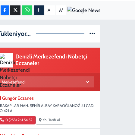
-
+
A
A
ükleniyor...
Denizli Merkezefendi Nöbetçi
Eczaneler
Güngör Eczanesi
IRAKAPILAR MAH. ŞEHİR ALBAY KARAOĞLANOĞLU CAD.
O:421 A
0 (258) 261 54 52
Yol Tarifi Al