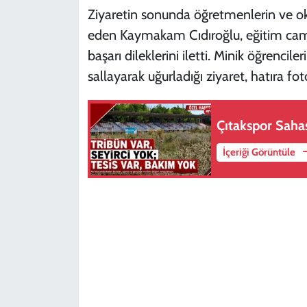
Ziyaretin sonunda öğretmenlerin ve oku
eden Kaymakam Cıdıroğlu, eğitim cami
başarı dileklerini iletti. Minik öğrenc
sallayarak uğurladığı ziyaret, hatıra fot
Çıtakspor Sahas
İçeriği Görüntüle