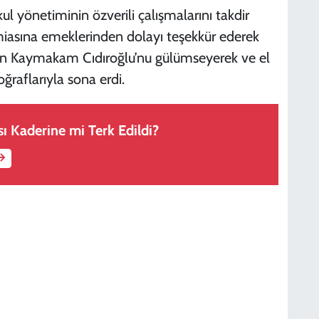
l yönetiminin özverili çalışmalarını takdir
asına emeklerinden dolayı teşekkür ederek
ilerin Kaymakam Cıdıroğlu’nu gülümseyerek ve el
oğraflarıyla sona erdi.
ı Kaderine mi Terk Edildi?