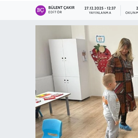
BÜLENT ÇAKIR
27.12.2025 - 12:37
SPOR
EDITÖR
YAYINLANMA
OKUNM
TEKNOLOJİ
YAŞAM