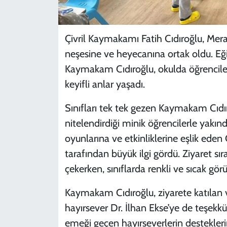
Çivril Kaymakamı Fatih Cıdıroğlu, Mera
neşesine ve heyecanına ortak oldu. Eği
Kaymakam Cıdıroğlu, okulda öğrenciler,
keyifli anlar yaşadı.
Sınıfları tek tek gezen Kaymakam Cıdır
nitelendirdiği minik öğrencilerle yakın
oyunlarına ve etkinliklerine eşlik eden 
tarafından büyük ilgi gördü. Ziyaret sır
çekerken, sınıflarda renkli ve sıcak gör
Kaymakam Cıdıroğlu, ziyarete katılan 
hayırsever Dr. İlhan Ekse’ye de teşekkür
emeği geçen hayırseverlerin destekler