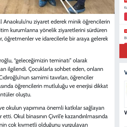
K
l Anaokulu’nu ziyaret ederek minik öğrencilerin
tim kurumlarına yönelik ziyaretlerini sürdüren
 öğretmenler ve idarecilerle bir araya gelerek
B
oğlu, “geleceğimizin teminatı” olarak
dan ilgilendi. Çocuklarla sohbet eden, onların
M
V
Cıdıroğlu’nun samimi tavırları, öğrenciler
asında öğrencilerin mutluluğu ve enerjisi dikkat
üntüler oluştu.
S
N
ve okulun yapımına önemli katkılar sağlayan
 etti. Okul binasının Çivril’e kazandırılmasında
inin çok kıymetli olduğunu vurgulayan