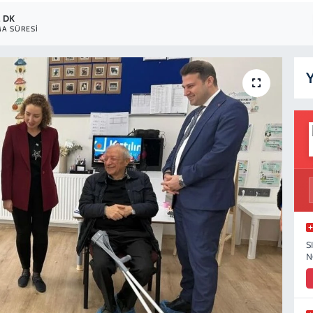
2 DK
A SÜRESI
Y
S
N