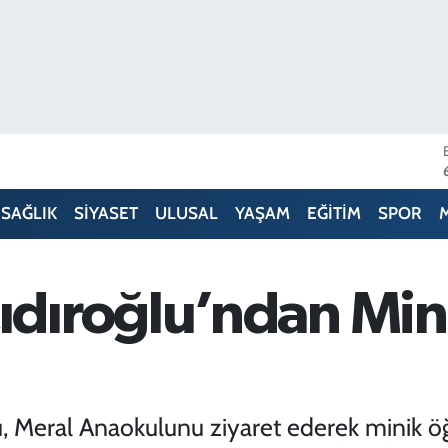
SAĞLIK
SİYASET
ULUSAL
YAŞAM
EĞİTİM
SPOR
ıroğlu’ndan Mini
u, Meral Anaokulunu ziyaret ederek minik öğ