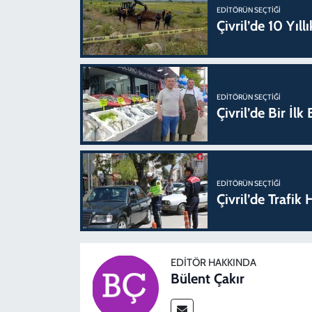
EDITÖRÜN SEÇTIĞI
Çivril’de 10 Yıl
EDITÖRÜN SEÇTIĞI
Çivril’de Bir İl
EDITÖRÜN SEÇTIĞI
Çivril’de Trafi
EDITÖR HAKKINDA
Bülent Çakır