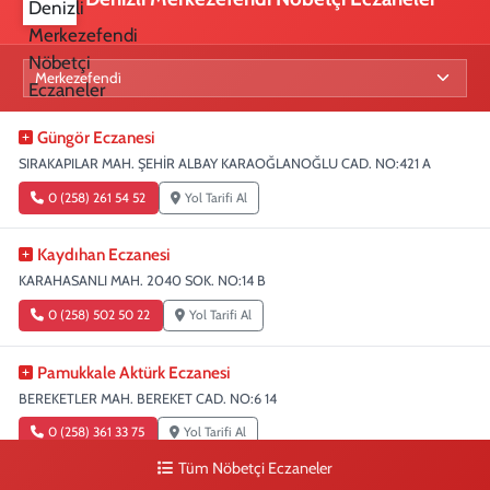
Güngör Eczanesi
SIRAKAPILAR MAH. ŞEHİR ALBAY KARAOĞLANOĞLU CAD. NO:421 A
0 (258) 261 54 52
Yol Tarifi Al
Kaydıhan Eczanesi
KARAHASANLI MAH. 2040 SOK. NO:14 B
0 (258) 502 50 22
Yol Tarifi Al
Pamukkale Aktürk Eczanesi
BEREKETLER MAH. BEREKET CAD. NO:6 14
0 (258) 361 33 75
Yol Tarifi Al
Tüm Nöbetçi Eczaneler
Turunç Eczanesi