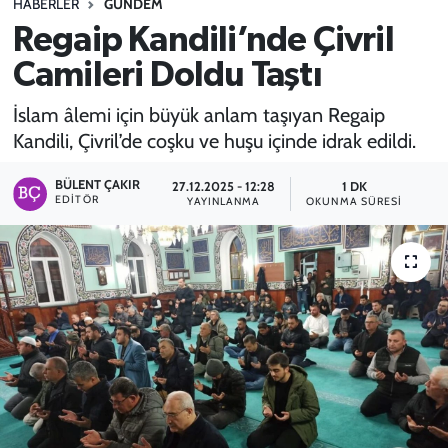
HABERLER
GÜNDEM
Regaip Kandili’nde Çivril
SPOR
Camileri Doldu Taştı
TEKNOLOJİ
İslam âlemi için büyük anlam taşıyan Regaip
YAŞAM
Kandili, Çivril’de coşku ve huşu içinde idrak edildi.
BÜLENT ÇAKIR
27.12.2025 - 12:28
1 DK
EDITÖR
YAYINLANMA
OKUNMA SÜRESI