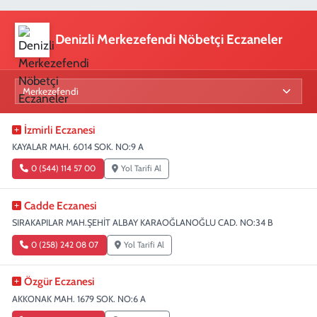
Denizli Merkezefendi Nöbetçi Eczaneler
İzmirli Eczanesi
KAYALAR MAH. 6014 SOK. NO:9 A
0 (544) 114 57 00
Yol Tarifi Al
Cadde Eczanesi
SIRAKAPILAR MAH.ŞEHİT ALBAY KARAOĞLANOĞLU CAD. NO:34 B
0 (258) 242 08 07
Yol Tarifi Al
Özgür Eczanesi
AKKONAK MAH. 1679 SOK. NO:6 A