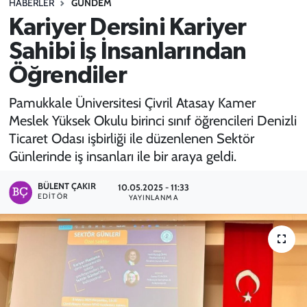
HABERLER
GÜNDEM
Kariyer Dersini Kariyer
SPOR
Sahibi İş İnsanlarından
TEKNOLOJİ
Öğrendiler
YAŞAM
Pamukkale Üniversitesi Çivril Atasay Kamer
Meslek Yüksek Okulu birinci sınıf öğrencileri Denizli
Ticaret Odası işbirliği ile düzenlenen Sektör
Günlerinde iş insanları ile bir araya geldi.
BÜLENT ÇAKIR
10.05.2025 - 11:33
EDITÖR
YAYINLANMA