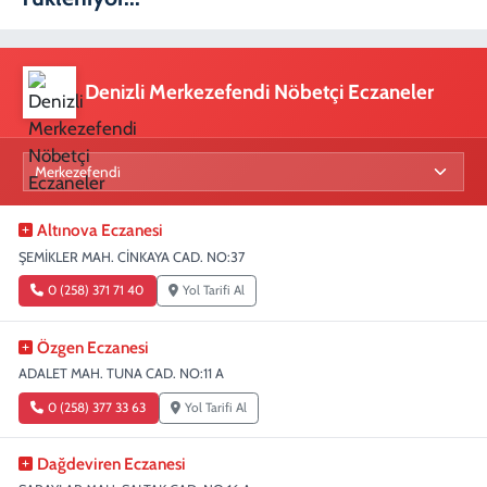
Denizli Merkezefendi Nöbetçi Eczaneler
Altınova Eczanesi
ŞEMİKLER MAH. CİNKAYA CAD. NO:37
0 (258) 371 71 40
Yol Tarifi Al
Özgen Eczanesi
ADALET MAH. TUNA CAD. NO:11 A
0 (258) 377 33 63
Yol Tarifi Al
Dağdeviren Eczanesi