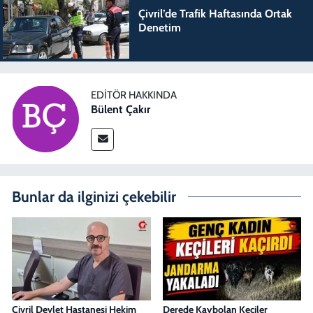
Çivril’de Trafik Haftasında Ortak
Denetim
EDITÖR HAKKINDA
Bülent Çakır
Bunlar da ilginizi çekebilir
Çivril Devlet Hastanesi Hekim
Derede Kaybolan Keçiler