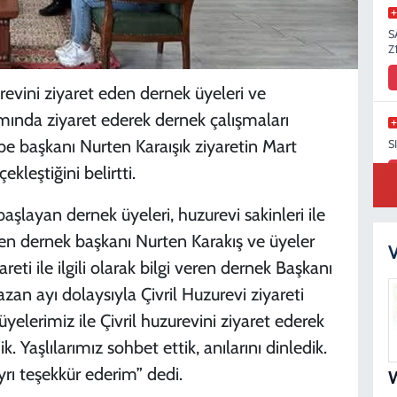
S
Z
revini ziyaret eden dernek üyeleri ve
da ziyaret ederek dernek çalışmaları
be başkanı Nurten Karaışık ziyaretin Mart
S
kleştiğini belirtti.
başlayan dernek üyeleri, huzurevi sakinleri ile
lenen dernek başkanı Nurten Karakış ve üyeler
K
V
areti ile ilgili olarak bilgi veren dernek Başkanı
an ayı dolaysıyla Çivril Huzurevi ziyareti
elerimiz ile Çivril huzurevini ziyaret ederek
K
k. Yaşlılarımız sohbet ettik, anılarını dinledik.
ayrı teşekkür ederim” dedi.