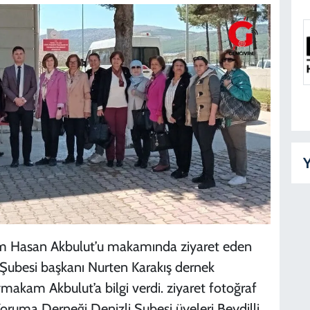
Y
m Hasan Akbulut’u makamında ziyaret eden
Şubesi başkanı Nurten Karakış dernek
ymakam Akbulut’a bilgi verdi. ziyaret fotoğraf
Koruma Derneği Denizli Şubesi üyeleri Beydilli