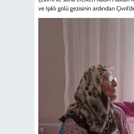
ve Işıklı gölü gezisinin ardından Çivril’de