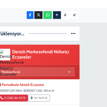
-
+
A
A
ükleniyor...
Denizli Merkezefendi Nöbetçi
Eczaneler
Pamukkale Aktürk Eczanesi
EREKETLER MAH. BEREKET CAD. NO:6 14
0 (258) 361 33 75
Yol Tarifi Al