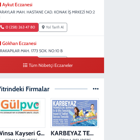
Aykut Eczanesi
ARAYLAR MAH. HASTANE CAD. KONAK İŞ MRKEZİ NO:2
1
0 (258) 263 47 80
Yol Tarifi Al
Gökhan Eczanesi
IRAKAPILAR MAH. 1773 SOK. NO:10 B
0 (258) 242 69 70
Yol Tarifi Al
Tüm Nöbetçi Eczaneler
Fatıma Şentürk Eczanesi
ARAMAN MAH. 1486 SOK. NO:26
itrindeki Firmalar
0 (258) 265 89 61
Yol Tarifi Al
Erman Eczanesi
ARAHASANLI MAH. 2040 SOK. NO:11 B
0 (258) 361 43 49
Yol Tarifi Al
Winsa Kayseri Gül Pvc Pencere Kayseri Winsa
KARBEYAZ TEMİZLİK