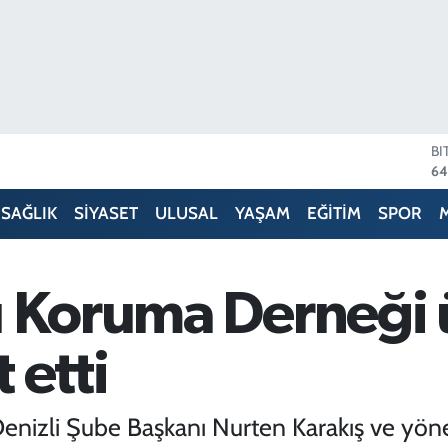
D
47
E
55
SAĞLIK
SİYASET
ULUSAL
YAŞAM
EĞİTİM
SPOR
ST
64
GR
66
ı Koruma Derneği 
Bİ
13
BI
t etti
64
nizli Şube Başkanı Nurten Karakış ve yönet