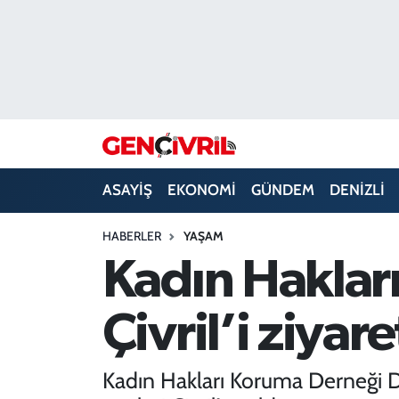
ASAYİŞ
Merkezefendi Hava Durumu
DENİZLİ
Merkezefendi Trafik Yoğunluk Haritası
EĞİTİM
Süper Lig Puan Durumu ve Fikstür
ASAYİŞ
EKONOMİ
GÜNDEM
DENİZLİ
EKONOMİ
Tüm Manşetler
HABERLER
YAŞAM
GÜNDEM
Son Dakika Haberleri
Kadın Haklar
ULUSAL
Haber Arşivi
Çivril’i ziyare
SAĞLIK
Kadın Hakları Koruma Derneği De
SİYASET