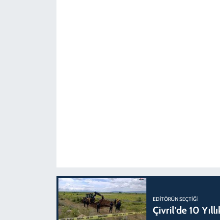
EDITÖRÜN SEÇTIĞI
Çivril’de 10 Yıl