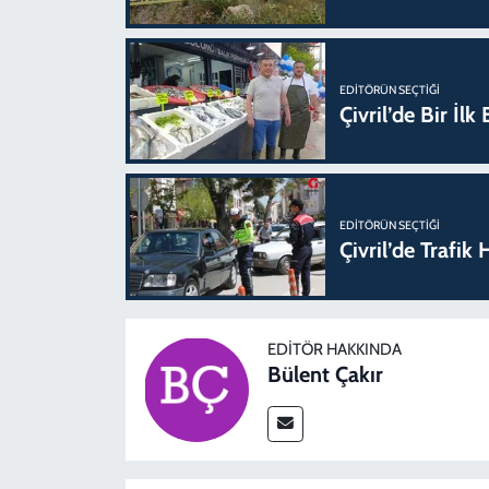
EDITÖRÜN SEÇTIĞI
Çivril’de Bir İl
EDITÖRÜN SEÇTIĞI
Çivril’de Trafi
EDITÖR HAKKINDA
Bülent Çakır