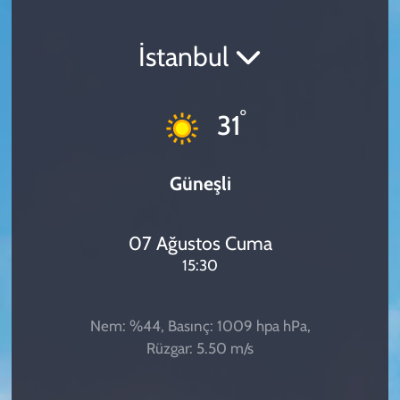
SPOR
İstanbul
TEKNOLOJİ
°
31
YAŞAM
Güneşli
07 Ağustos Cuma
15:30
Nem: %44, Basınç: 1009 hpa hPa,
Rüzgar: 5.50 m/s