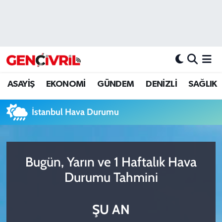
ASAYİŞ
Merkezefendi Hava Durumu
DENİZLİ
Merkezefendi Trafik Yoğunluk Haritası
ASAYİŞ
EKONOMİ
GÜNDEM
DENİZLİ
SAĞLIK
EĞİTİM
Süper Lig Puan Durumu ve Fikstür
İstanbul Hava Durumu
EKONOMİ
Tüm Manşetler
GÜNDEM
Son Dakika Haberleri
Bugün, Yarın ve 1 Haftalık Hava
ULUSAL
Haber Arşivi
Durumu Tahmini
SAĞLIK
ŞU AN
SİYASET