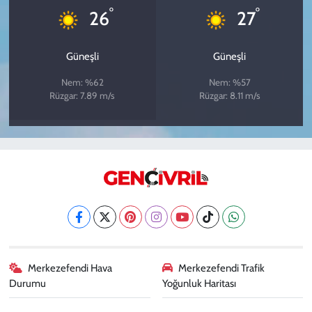
°
°
26
27
Güneşli
Güneşli
Nem: %62
Nem: %57
Rüzgar: 7.89 m/s
Rüzgar: 8.11 m/s
Merkezefendi Hava
Merkezefendi Trafik
Durumu
Yoğunluk Haritası