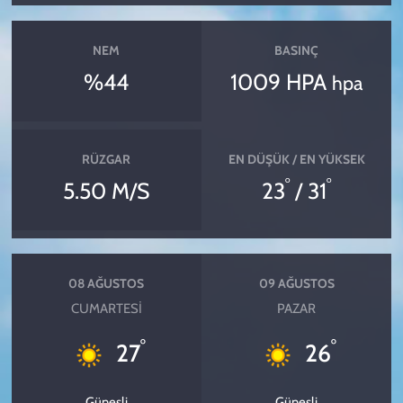
NEM
BASINÇ
%44
1009 HPA
hpa
RÜZGAR
EN DÜŞÜK / EN YÜKSEK
°
°
5.50 M/S
23
/ 31
08 AĞUSTOS
09 AĞUSTOS
CUMARTESI
PAZAR
°
°
27
26
Güneşli
Güneşli