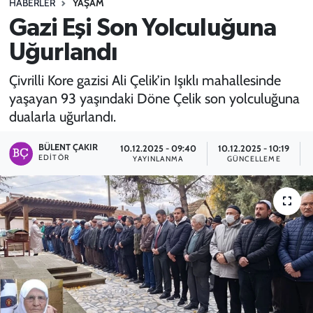
HABERLER
YAŞAM
Gazi Eşi Son Yolculuğuna
SPOR
Uğurlandı
TEKNOLOJİ
Çivrilli Kore gazisi Ali Çelik’in Işıklı mahallesinde
YAŞAM
yaşayan 93 yaşındaki Döne Çelik son yolculuğuna
dualarla uğurlandı.
BÜLENT ÇAKIR
10.12.2025 - 09:40
10.12.2025 - 10:19
EDITÖR
YAYINLANMA
GÜNCELLEME