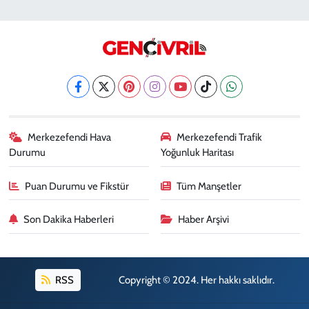
Fatıma Şentürk Eczanesi
KARAMAN MAH. 1486 SOK. NO:26
0 (258) 265 89 61
Yol Tarifi Al
Erman Eczanesi
KARAHASANLI MAH. 2040 SOK. NO:11 B
0 (258) 361 43 49
Yol Tarifi Al
Merkezefendi Hava
Merkezefendi Trafik
Durumu
Yoğunluk Haritası
Puan Durumu ve Fikstür
Tüm Manşetler
Son Dakika Haberleri
Haber Arşivi
RSS
Copyright © 2024. Her hakkı saklıdır.