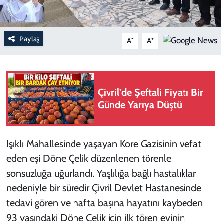
Paylaş
-
+
A
A
Çivril'de Şeftali Fiyatı Bir
Günde Yarıya Düştü
Işıklı Mahallesinde yaşayan Kore Gazisinin vefat
eden eşi Döne Çelik düzenlenen törenle
sonsuzluğa uğurlandı. Yaşlılığa bağlı hastalıklar
nedeniyle bir süredir Çivril Devlet Hastanesinde
tedavi gören ve hafta başına hayatını kaybeden
93 yaşındaki Döne Çelik için ilk tören evinin