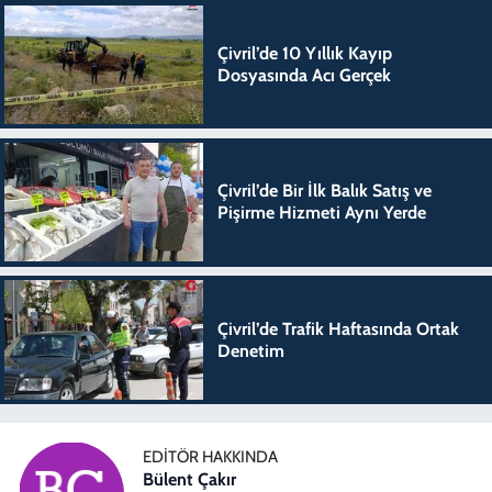
Çivril’de 10 Yıllık Kayıp
Dosyasında Acı Gerçek
Çivril’de Bir İlk Balık Satış ve
Pişirme Hizmeti Aynı Yerde
Çivril’de Trafik Haftasında Ortak
Denetim
EDITÖR HAKKINDA
Bülent Çakır