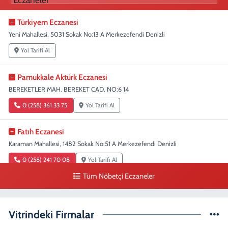
Türkiyem Eczanesi
Yeni Mahallesi, 5031 Sokak No:13 A Merkezefendi Denizli
Yol Tarifi Al
Pamukkale Aktürk Eczanesi
BEREKETLER MAH. BEREKET CAD. NO:6 14
0 (258) 361 33 75
Yol Tarifi Al
Fatıh Eczanesi
Karaman Mahallesi, 1482 Sokak No:51 A Merkezefendi Denizli
0 (258) 241 70 08
Yol Tarifi Al
Tüm Nöbetçi Eczaneler
Aykut Eczanesi
SARAYLAR MAH. HASTANE CAD. KONAK İŞ MRKEZİ NO:2 Z1
Vitrindeki Firmalar
0 (258) 263 47 80
Yol Tarifi Al