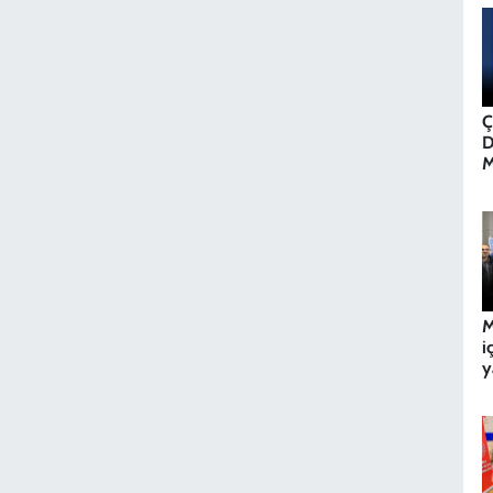
Ç
D
M
M
i
y