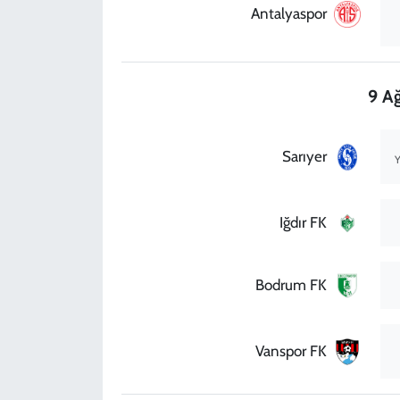
Antalyaspor
9 Ağ
Sarıyer
Y
Iğdır FK
Bodrum FK
Vanspor FK