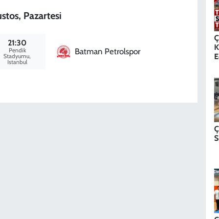
stos, Pazartesi
Ç
21:30
K
Pendik
Batman Petrolspor
E
Stadyumu,
Istanbul
Ç
S