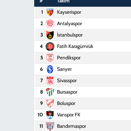
#
Takım
SPOR
1
Kayserispor
2
Antalyaspor
TEKNOLOJİ
3
İstanbulspor
YAŞAM
4
Fatih Karagümrük
5
Pendikspor
6
Sarıyer
7
Sivasspor
8
Bursaspor
9
Boluspor
10
Vanspor FK
11
Bandırmaspor