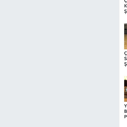
Ç
K
Ş
D
Ç
S
Ş
Y
B
P