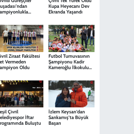
ivrilli Güreşçiler
Çivril Tek Yürek Oldu
uşadası’ndan
Kupa Heyecanı Dev
ampiyonlukla
Ekranda Yaşandı
öndü
ivril Ziraat Fakültesi
Futbol Turnuvasının
et Vermeden
Şampiyonu Kadir
ampiyon Oldu
Kameroğlu İlkokulu
Oldu
eşil Çivril
İzlem Keysan’dan
elediyespor İftar
Sarıkamış’ta Büyük
rogramında Buluştu
Başarı