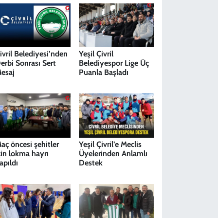
ivril Belediyesi’nden
Yeşil Çivril
erbi Sonrası Sert
Belediyespor Lige Üç
esaj
Puanla Başladı
aç öncesi şehitler
Yeşil Çivril’e Meclis
çin lokma hayrı
Üyelerinden Anlamlı
apıldı
Destek