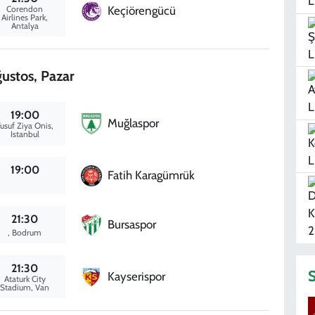
Corendon
Keçiörengücü
Airlines Park,
Antalya
ustos, Pazar
19:00
Muğlaspor
usuf Ziya Onis,
Istanbul
19:00
Fatih Karagümrük
21:30
Bursaspor
, Bodrum
21:30
S
Kayserispor
Ataturk City
Stadium, Van