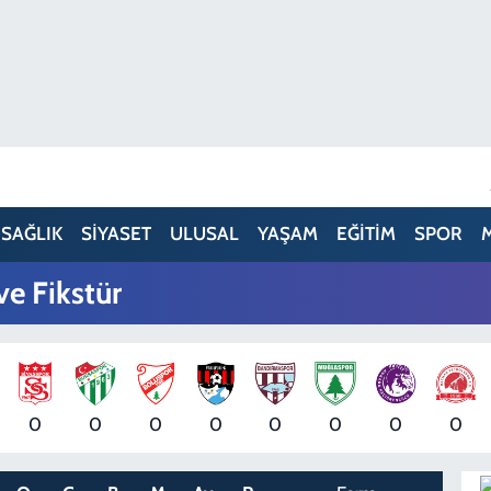
SAĞLIK
SİYASET
ULUSAL
YAŞAM
EĞİTİM
SPOR
e Fikstür
0
0
0
0
0
0
0
0