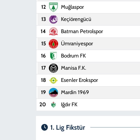
12
Muğlaspor
13
Keçiörengücü
14
Batman Petrolspor
15
Ümraniyespor
16
Bodrum FK
17
Manisa F.K.
18
Esenler Erokspor
19
Mardin 1969
20
Iğdır FK
1. Lig Fikstür