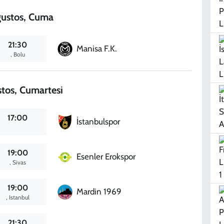
ğustos, Cuma
21:30
Manisa F.K.
, Bolu
tos, Cumartesi
17:00
İstanbulspor
19:00
Esenler Erokspor
, Sivas
19:00
Mardin 1969
, Istanbul
21:30