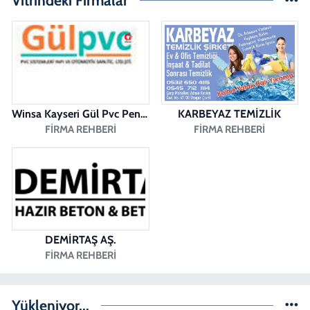
Vitrindeki Firmalar
0 (258) 263 51 95
Yol Tarifi Al
Sena Kelleci Eczanesi
MERKEZEFENDİ MAH. 29 EKİM BULV. CAD. NO:23 B
0 (258) 377 21 21
Yol Tarifi Al
Winsa Kayseri Gül Pvc Pencere Kayseri Winsa
KARBEYAZ TEMİZLİK
FIRMA REHBERI
FIRMA REHBERI
DEMİRTAŞ AŞ.
FIRMA REHBERI
Yükleniyor...