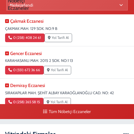
Çakmak Eczanesi
ÇAKMAK MAH. 129 SOK. NO:9 B
0 (258) 408 24 61
Yol Tarifi Al
Gencer Eczanesi
KARAHASANLI MAH. 2015 2 SOK. NO:1 13
0 (551) 672 36 66
Yol Tarifi Al
Demiray Eczanesi
SIRAKAPILAR MAH. ŞEHİT ALBAY KARAOĞLANOĞLU CAD. NO: 42
0 (258) 265 58 15
Yol Tarifi Al
Tüm Nöbetçi Eczaneler
Denizli Eczanesi
SIRAKAPILAR MAH. ŞEHİT ALBAY KARAOĞLANOĞLU CAD. NO:32