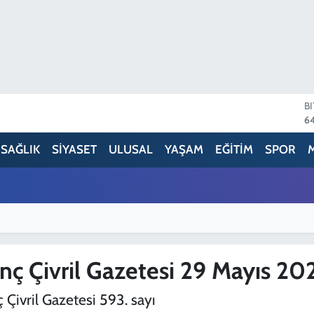
B
64
D
47
SAĞLIK
SİYASET
ULUSAL
YAŞAM
EĞİTİM
SPOR
E
5
S
6
G
6
B
13
nç Çivril Gazetesi 29 Mayıs 20
 Çivril Gazetesi 593. sayı