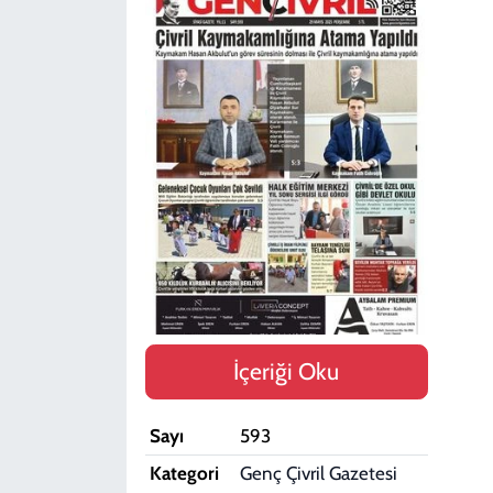
SPOR
TEKNOLOJİ
YAŞAM
İçeriği Oku
Sayı
593
Kategori
Genç Çivril Gazetesi