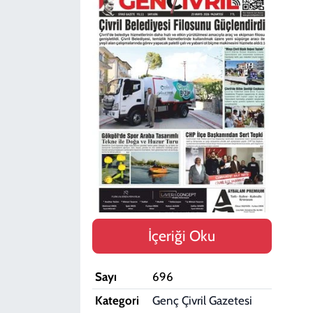
SPOR
TEKNOLOJİ
YAŞAM
İçeriği Oku
Sayı
696
Kategori
Genç Çivril Gazetesi