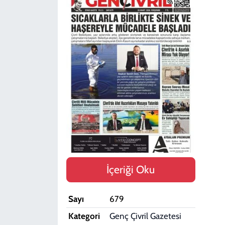
SPOR
TEKNOLOJİ
YAŞAM
İçeriği Oku
Sayı
679
Kategori
Genç Çivril Gazetesi