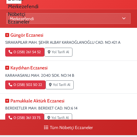
Güngör Eczanesi
SIRAKAPILAR MAH. ŞEHİR ALBAY KARAOĞLANOĞLU CAD. NO:421 A
0 (258) 261 54 52
Yol Tarifi Al
Kaydıhan Eczanesi
KARAHASANLI MAH. 2040 SOK. NO:14 B
0 (258) 502 50 22
Yol Tarifi Al
Pamukkale Aktürk Eczanesi
BEREKETLER MAH. BEREKET CAD. NO:6 14
0 (258) 361 33 75
Yol Tarifi Al
Tüm Nöbetçi Eczaneler
Turunç Eczanesi