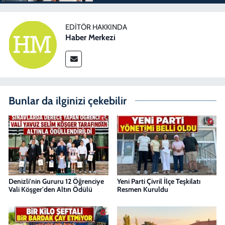
EDITÖR HAKKINDA
Haber Merkezi
Bunlar da ilginizi çekebilir
Denizli'nin Gururu 12 Öğrenciye
Yeni Parti Çivril İlçe Teşkilatı
Vali Köşger'den Altın Ödülü
Resmen Kuruldu