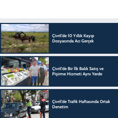
Çivril’de 10 Yıllık Kayıp
Dosyasında Acı Gerçek
Çivril’de Bir İlk Balık Satış ve
Pişirme Hizmeti Aynı Yerde
Çivril’de Trafik Haftasında Ortak
Denetim