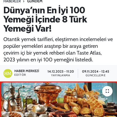
HABERLER
GÜNDEM
Dünya’nın En İyi 100
SPOR
Yemeği İçinde 8 Türk
TEKNOLOJİ
Yemeği Var!
YAŞAM
Otantik yemek tarifleri, eleştirmen incelemeleri ve
popüler yemekleri araştırıp bir araya getiren
çevirim içi bir yemek rehberi olan Taste Atlas,
2023 yılının en iyi 100 yemeğini listeledi.
HABER MERKEZI
14.12.2023 - 11:20
09.11.2024 - 12:45
EDITÖR
YAYINLANMA
GÜNCELLEME