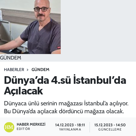
SPOR
TEKNOLOJİ
YAŞAM
GÜNDEM
HABERLER
GÜNDEM
Dünya’da 4.sü İstanbul’da
Açılacak
Dünyaca ünlü serinin mağazası İstanbul’a açılıyor.
Bu Dünya’da açılacak dördüncü mağaza olacak.
HABER MERKEZI
14.12.2023 - 18:11
15.12.2023 - 14:50
EDITÖR
YAYINLANMA
GÜNCELLEME