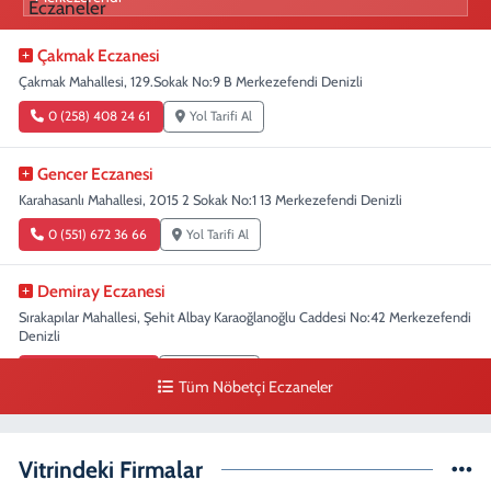
Çakmak Eczanesi
Çakmak Mahallesi, 129.Sokak No:9 B Merkezefendi Denizli
0 (258) 408 24 61
Yol Tarifi Al
Gencer Eczanesi
Karahasanlı Mahallesi, 2015 2 Sokak No:1 13 Merkezefendi Denizli
0 (551) 672 36 66
Yol Tarifi Al
Demiray Eczanesi
Sırakapılar Mahallesi, Şehit Albay Karaoğlanoğlu Caddesi No:42 Merkezefendi
Denizli
0 (258) 265 58 15
Yol Tarifi Al
Tüm Nöbetçi Eczaneler
Denizli Eczanesi
Sırakapılar Mahallesi, Şehit Albay Karaoğlanoğlu Caddesi No:32 Merkezefendi
Vitrindeki Firmalar
Denizli