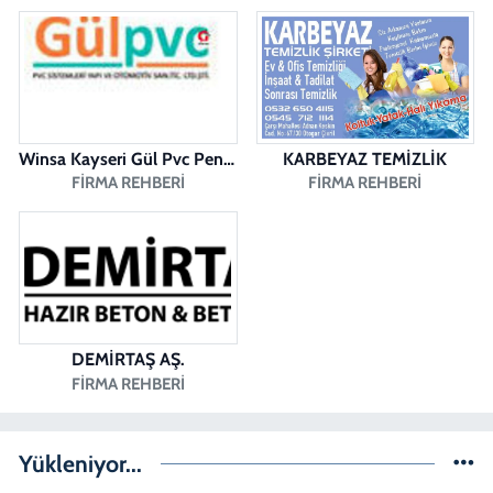
0 (258) 263 51 95
Yol Tarifi Al
Sena Kelleci Eczanesi
Merkezefendi Mahallesi, 29 Ekim Bulvarı Caddesi No:23 B Merkezefendi
Denizli
0 (258) 377 21 21
Yol Tarifi Al
Winsa Kayseri Gül Pvc Pencere Kayseri Winsa
KARBEYAZ TEMİZLİK
FIRMA REHBERI
FIRMA REHBERI
DEMİRTAŞ AŞ.
FIRMA REHBERI
Yükleniyor...