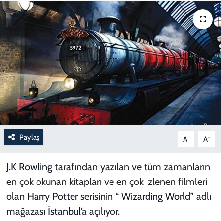
Paylaş
-
+
A
A
J.K Rowling
tarafından yazılan ve tüm zamanların
en çok okunan kitapları ve en çok izlenen filmleri
olan
Harry Potter
serisinin “
Wizarding World
” adlı
mağazası
İstanbul
’a açılıyor.