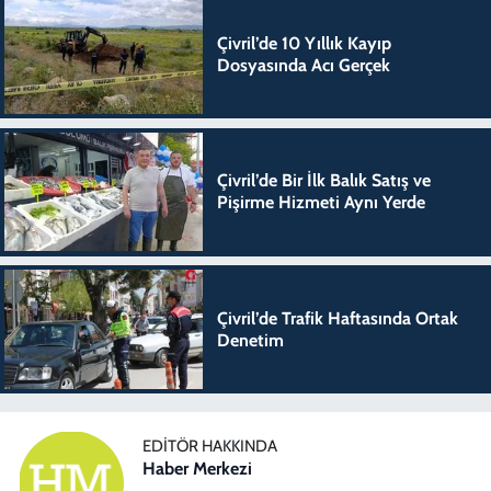
Çivril’de 10 Yıllık Kayıp
Dosyasında Acı Gerçek
Çivril’de Bir İlk Balık Satış ve
Pişirme Hizmeti Aynı Yerde
Çivril’de Trafik Haftasında Ortak
Denetim
EDITÖR HAKKINDA
Haber Merkezi