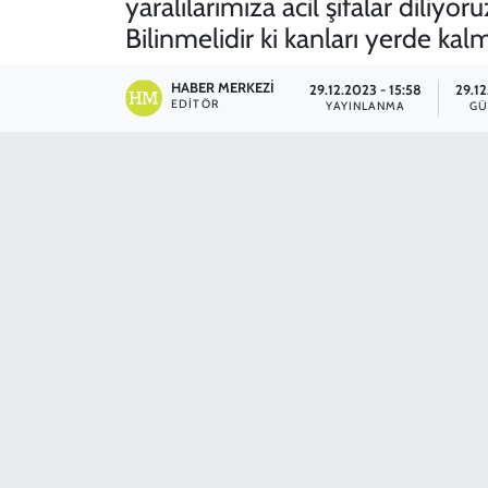
yaralılarımıza acil şifalar diliyo
Bilinmelidir ki kanları yerde ka
SPOR
HABER MERKEZI
29.12.2023 - 15:58
29.12
TEKNOLOJİ
EDITÖR
YAYINLANMA
GÜ
YAŞAM