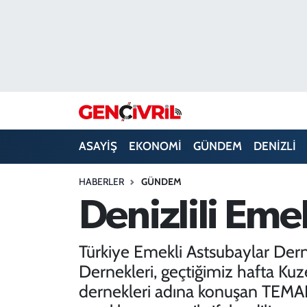
ASAYİŞ
Merkezefendi Hava Durumu
DENİZLİ
Merkezefendi Trafik Yoğunluk Haritası
EĞİTİM
Süper Lig Puan Durumu ve Fikstür
ASAYİŞ
EKONOMİ
GÜNDEM
DENİZLİ
EKONOMİ
Tüm Manşetler
HABERLER
GÜNDEM
GÜNDEM
Son Dakika Haberleri
Denizlili Eme
ULUSAL
Haber Arşivi
Türkiye Emekli Astsubaylar Der
SAĞLIK
Dernekleri, geçtiğimiz hafta Kuzey
dernekleri adına konuşan TEMAD
SİYASET