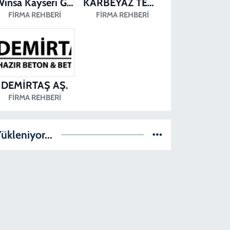
Winsa Kayseri Gül Pvc Pencere Kayseri Winsa
KARBEYAZ TEMİZLİK
FIRMA REHBERI
FIRMA REHBERI
DEMİRTAŞ AŞ.
FIRMA REHBERI
ükleniyor...