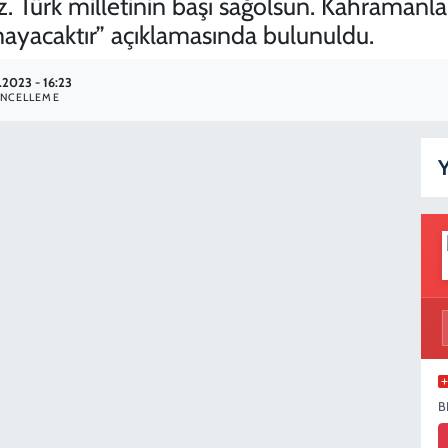
ruz. Türk milletinin başı sağolsun. Kahramanla
lmayacaktır” açıklamasında bulunuldu.
.2023 - 16:23
NCELLEME
Y
B