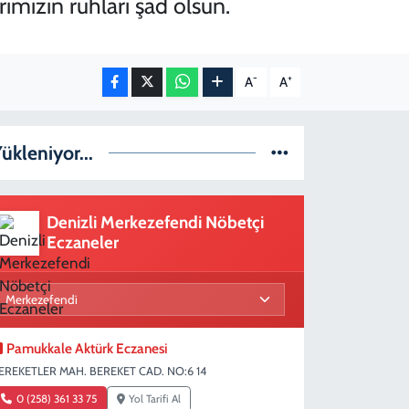
rımızın ruhları şad olsun.
-
+
A
A
ükleniyor...
Denizli Merkezefendi Nöbetçi
Eczaneler
Pamukkale Aktürk Eczanesi
EREKETLER MAH. BEREKET CAD. NO:6 14
0 (258) 361 33 75
Yol Tarifi Al