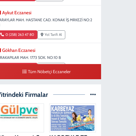
Aykut Eczanesi
ARAYLAR MAH. HASTANE CAD. KONAK İŞ MRKEZİ NO:2
1
0 (258) 263 47 80
Yol Tarifi Al
Gökhan Eczanesi
IRAKAPILAR MAH. 1773 SOK. NO:10 B
0 (258) 242 69 70
Yol Tarifi Al
Tüm Nöbetçi Eczaneler
Fatıma Şentürk Eczanesi
ARAMAN MAH. 1486 SOK. NO:26
itrindeki Firmalar
0 (258) 265 89 61
Yol Tarifi Al
Erman Eczanesi
ARAHASANLI MAH. 2040 SOK. NO:11 B
0 (258) 361 43 49
Yol Tarifi Al