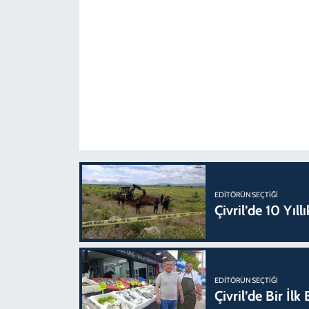
EDITÖRÜN SEÇTIĞI
Çivril’de 10 Yıl
EDITÖRÜN SEÇTIĞI
Çivril’de Bir İl