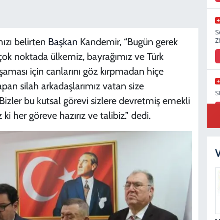
S
ızı belirten
Başkan
Kandemir, “Bugün gerek
Z
irçok noktada ülkemiz, bayrağımız ve Türk
aşaması için canlarını göz kırpmadan hiçe
apan silah arkadaşlarımız vatan size
S
Bizler bu kutsal görevi sizlere devretmiş emekli
ki her göreve hazırız ve talibiz.” dedi.
K
V
K