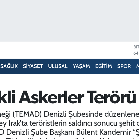
D
47
E
55
SAĞLIK
SİYASET
ULUSAL
YAŞAM
EĞİTİM
SPOR
ST
64
GR
66
kli Askerler Terörü
Bİ
13
BI
neği (TEMAD) Denizli Şubesinde düzenlene
64
 Irak’ta teröristlerin saldırıcı sonucu şehit
 Denizli Şube Başkanı Bülent Kandemir “Şe