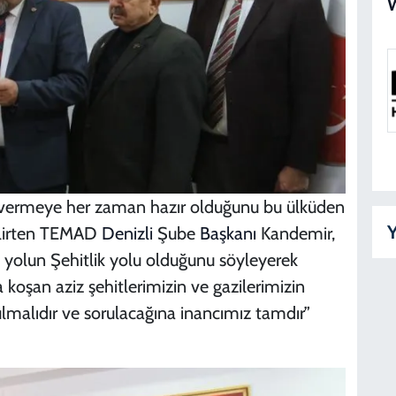
ını vermeye her zaman hazır olduğunu bu ülküden
Y
elirten TEMAD
Denizli
Şube
Başkanı
Kandemir,
 yolun Şehitlik yolu olduğunu söyleyerek
şan aziz şehitlerimizin ve gazilerimizin
lmalıdır ve sorulacağına inancımız tamdır”