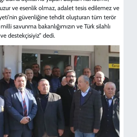
uzur ve esenlik olmaz, adalet tesis edilemez ve
ti’nin güvenliğine tehdit oluşturan tüm terör
 milli savunma bakanlığımızın ve Türk silahlı
e destekçisiyiz” dedi.