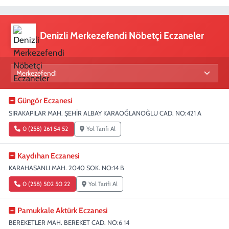
Denizli Merkezefendi Nöbetçi Eczaneler
Güngör Eczanesi
SIRAKAPILAR MAH. ŞEHİR ALBAY KARAOĞLANOĞLU CAD. NO:421 A
0 (258) 261 54 52
Yol Tarifi Al
Kaydıhan Eczanesi
KARAHASANLI MAH. 2040 SOK. NO:14 B
0 (258) 502 50 22
Yol Tarifi Al
Pamukkale Aktürk Eczanesi
BEREKETLER MAH. BEREKET CAD. NO:6 14