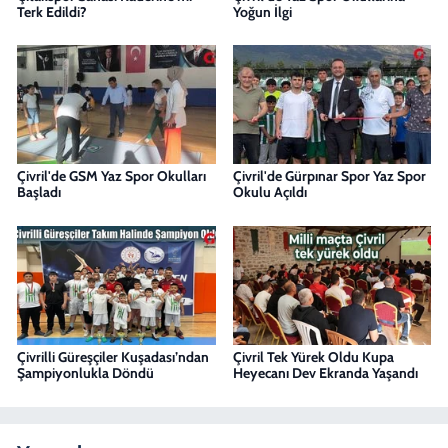
Terk Edildi?
Yoğun İlgi
Çivril'de GSM Yaz Spor Okulları
Çivril'de Gürpınar Spor Yaz Spor
Başladı
Okulu Açıldı
Çivrilli Güreşçiler Kuşadası’ndan
Çivril Tek Yürek Oldu Kupa
Şampiyonlukla Döndü
Heyecanı Dev Ekranda Yaşandı