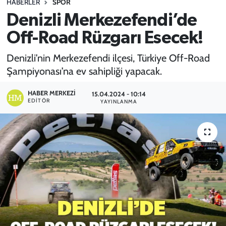
HABERLER
SPOR
Denizli Merkezefendi’de
SPOR
Off-Road Rüzgarı Esecek!
TEKNOLOJİ
Denizli’nin Merkezefendi ilçesi, Türkiye Off-Road
YAŞAM
Şampiyonası’na ev sahipliği yapacak.
HABER MERKEZI
15.04.2024 - 10:14
EDITÖR
YAYINLANMA