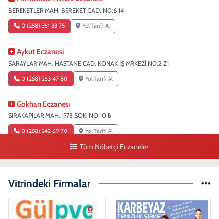
BEREKETLER MAH. BEREKET CAD. NO:6 14
0 (258) 361 33 75
Yol Tarifi Al
Aykut Eczanesi
SARAYLAR MAH. HASTANE CAD. KONAK İŞ MRKEZİ NO:2 Z1
0 (258) 263 47 80
Yol Tarifi Al
Gökhan Eczanesi
SIRAKAPILAR MAH. 1773 SOK. NO:10 B
0 (258) 242 69 70
Yol Tarifi Al
Tüm Nöbetçi Eczaneler
Fatıma Şentürk Eczanesi
KARAMAN MAH. 1486 SOK. NO:26
Vitrindeki Firmalar
0 (258) 265 89 61
Yol Tarifi Al
Erman Eczanesi