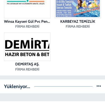
KARAHASANLI MAH. 2040 SOK. NO:11 B
0 (258) 361 43 49
Yol Tarifi Al
Winsa Kayseri Gül Pvc Pencere Kayseri Winsa
KARBEYAZ TEMİZLİK
FIRMA REHBERI
FIRMA REHBERI
DEMİRTAŞ AŞ.
FIRMA REHBERI
Yükleniyor...