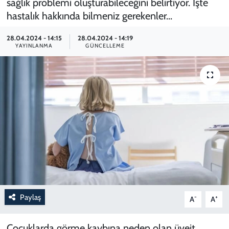
sağlık problemi oluşturabileceğini belirtiyor. İşte
hastalık hakkında bilmeniz gerekenler...
28.04.2024 - 14:15
28.04.2024 - 14:19
YAYINLANMA
GÜNCELLEME
Paylaş
-
+
A
A
Çocuklarda görme kaybına neden olan üveit