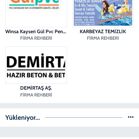
DUMLUPINAR CAD. NO:28 A
0 (258) 265 32 91
Yol Tarifi Al
Winsa Kayseri Gül Pvc Pencere Kayseri Winsa
KARBEYAZ TEMİZLİK
FIRMA REHBERI
FIRMA REHBERI
DEMİRTAŞ AŞ.
FIRMA REHBERI
Yükleniyor...