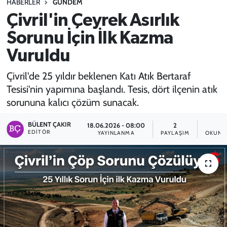
HABERLER
GÜNDEM
Çivril'in Çeyrek Asırlık
SPOR
Sorunu İçin İlk Kazma
TEKNOLOJİ
Vuruldu
YAŞAM
Çivril'de 25 yıldır beklenen Katı Atık Bertaraf
Tesisi'nin yapımına başlandı. Tesis, dört ilçenin atık
sorununa kalıcı çözüm sunacak.
BÜLENT ÇAKIR
18.06.2026 - 08:00
2
3
EDITÖR
YAYINLANMA
PAYLAŞIM
OKUNM