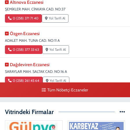
Altınova Eczanesi
ŞEMİKLER MAH. CİNKAYA CAD. NO:37
0 (258) 371 71 40
Yol Tarifi Al
Özgen Eczanesi
ADALET MAH. TUNA CAD. NO:11 A
0 (258) 377 33 63
Yol Tarifi Al
Dağdeviren Eczanesi
SARAYLAR MAH. SALTAK CAD. NO:16 A
0 (258) 261 45 64
Yol Tarifi Al
Tüm Nöbetçi Eczaneler
Erdem Eczanesi
SIRAKAPILAR MAH. ŞEHİT ALBAY KARAOĞLANOĞLU CAD. NO:28
Vitrindeki Firmalar
0 (258) 261 45 60
Yol Tarifi Al
Dişçioğlu Eczanesi