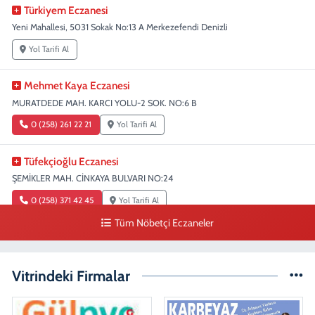
Türkiyem Eczanesi
Yeni Mahallesi, 5031 Sokak No:13 A Merkezefendi Denizli
Yol Tarifi Al
Mehmet Kaya Eczanesi
MURATDEDE MAH. KARCI YOLU-2 SOK. NO:6 B
0 (258) 261 22 21
Yol Tarifi Al
Tüfekçioğlu Eczanesi
ŞEMİKLER MAH. CİNKAYA BULVARI NO:24
0 (258) 371 42 45
Yol Tarifi Al
Tüm Nöbetçi Eczaneler
Duygu Eczanesi
Sırakapılar Mahallesi, Şehit Albay Karaoğlanoğlu Caddesi No:10 B
Merkezefendi Denizli
Vitrindeki Firmalar
0 (258) 241 70 82
Yol Tarifi Al