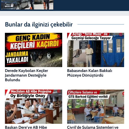
Bunlar da ilginizi çekebilir
Derede Kaybolan Keçiler
Babasından Kalan Bakkalı
Jandarmanın Desteğiyle
Müzeye Dönüştürdü
Bulundu
Başkan Dere'ye AB Hibe
Çivril'de Sulama Sistemleri ve