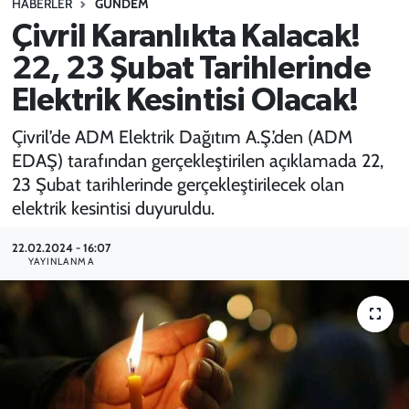
HABERLER
GÜNDEM
Çivril Karanlıkta Kalacak!
SPOR
22, 23 Şubat Tarihlerinde
TEKNOLOJİ
Elektrik Kesintisi Olacak!
YAŞAM
Çivril’de ADM Elektrik Dağıtım A.Ş.’den (ADM
EDAŞ) tarafından gerçekleştirilen açıklamada 22,
23 Şubat tarihlerinde gerçekleştirilecek olan
elektrik kesintisi duyuruldu.
22.02.2024 - 16:07
YAYINLANMA