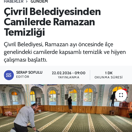
HABERLER
GÜNDEM
Çivril Belediyesinden
SPOR
Camilerde Ramazan
TEKNOLOJİ
Temizliği
YAŞAM
Çivril Belediyesi, Ramazan ayı öncesinde ilçe
genelindeki camilerde kapsamlı temizlik ve hijyen
çalışması başlattı.
SERAP SOFULU
22.02.2026 - 09:00
1 DK
EDITÖR
YAYINLANMA
OKUNMA SÜRESI