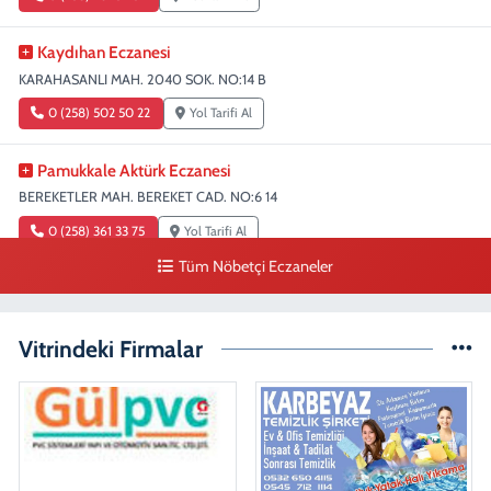
Kaydıhan Eczanesi
KARAHASANLI MAH. 2040 SOK. NO:14 B
0 (258) 502 50 22
Yol Tarifi Al
Pamukkale Aktürk Eczanesi
BEREKETLER MAH. BEREKET CAD. NO:6 14
0 (258) 361 33 75
Yol Tarifi Al
Tüm Nöbetçi Eczaneler
Turunç Eczanesi
MERKEZEFENDİ MAH. 226 SOK. NO:158 D
Vitrindeki Firmalar
0 (258) 377 85 78
Yol Tarifi Al
Saglık Eczanesi
SIRAKAPILAR MAH. ŞEHİT ALBAY KARAOĞLANOĞLU CAD. NO:10 A
0 (258) 713 14 86
Yol Tarifi Al