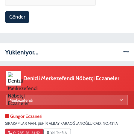
Gönder
Yükleniyor...
Denizli Merkezefendi Nöbetçi Eczaneler
Güngör Eczanesi
SIRAKAPILAR MAH. ŞEHİR ALBAY KARAOĞLANOĞLU CAD. NO:421 A
0 (258) 261 54 52
Yol Tarifi Al