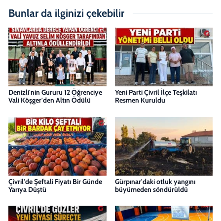
Bunlar da ilginizi çekebilir
Denizli'nin Gururu 12 Öğrenciye
Yeni Parti Çivril İlçe Teşkilatı
Vali Köşger'den Altın Ödülü
Resmen Kuruldu
Çivril'de Şeftali Fiyatı Bir Günde
Gürpınar'daki otluk yangını
Yarıya Düştü
büyümeden söndürüldü