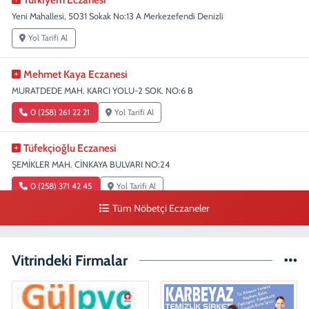
Yeni Mahallesi, 5031 Sokak No:13 A Merkezefendi Denizli
Yol Tarifi Al
Mehmet Kaya Eczanesi
MURATDEDE MAH. KARCI YOLU-2 SOK. NO:6 B
0 (258) 261 22 21
Yol Tarifi Al
Tüfekçioğlu Eczanesi
ŞEMİKLER MAH. CİNKAYA BULVARI NO:24
0 (258) 371 42 45
Yol Tarifi Al
Tüm Nöbetçi Eczaneler
Duygu Eczanesi
Sırakapılar Mahallesi, Şehit Albay Karaoğlanoğlu Caddesi No:10 B
Merkezefendi Denizli
Vitrindeki Firmalar
0 (258) 241 70 82
Yol Tarifi Al
Ada Eczanesi