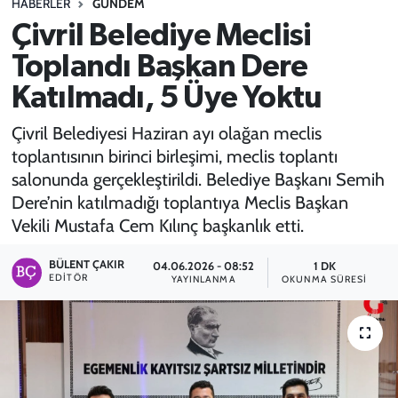
HABERLER
GÜNDEM
Çivril Belediye Meclisi
SPOR
Toplandı Başkan Dere
TEKNOLOJİ
Katılmadı, 5 Üye Yoktu
YAŞAM
Çivril Belediyesi Haziran ayı olağan meclis
toplantısının birinci birleşimi, meclis toplantı
salonunda gerçekleştirildi. Belediye Başkanı Semih
Dere’nin katılmadığı toplantıya Meclis Başkan
Vekili Mustafa Cem Kılınç başkanlık etti.
BÜLENT ÇAKIR
04.06.2026 - 08:52
1 DK
EDITÖR
YAYINLANMA
OKUNMA SÜRESI