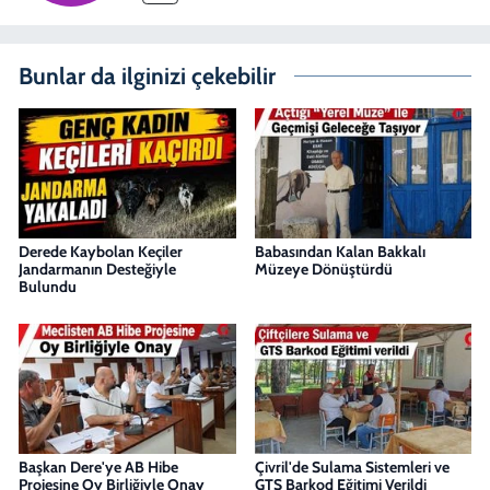
Bunlar da ilginizi çekebilir
Derede Kaybolan Keçiler
Babasından Kalan Bakkalı
Jandarmanın Desteğiyle
Müzeye Dönüştürdü
Bulundu
Başkan Dere'ye AB Hibe
Çivril'de Sulama Sistemleri ve
Projesine Oy Birliğiyle Onay
GTS Barkod Eğitimi Verildi