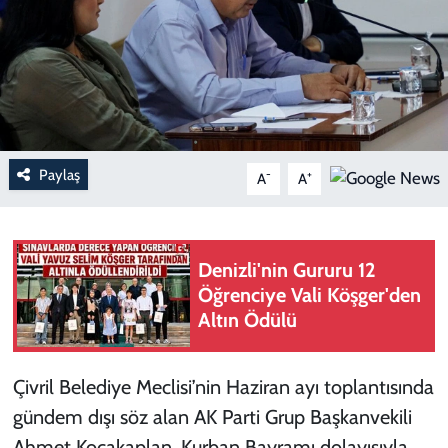
Paylaş
-
+
A
A
Denizli'nin Gururu 12
Öğrenciye Vali Köşger'den
Altın Ödülü
Çivril Belediye Meclisi’nin Haziran ayı toplantısında
gündem dışı söz alan AK Parti Grup Başkanvekili
Ahmet Kocakaplan, Kurban Bayramı dolayısıyla