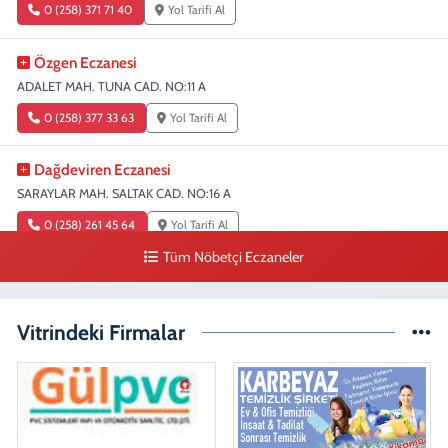
0 (258) 371 71 40
Yol Tarifi Al
Özgen Eczanesi
ADALET MAH. TUNA CAD. NO:11 A
0 (258) 377 33 63
Yol Tarifi Al
Dağdeviren Eczanesi
SARAYLAR MAH. SALTAK CAD. NO:16 A
0 (258) 261 45 64
Yol Tarifi Al
Tüm Nöbetçi Eczaneler
Erdem Eczanesi
SIRAKAPILAR MAH. ŞEHİT ALBAY KARAOĞLANOĞLU CAD. NO:28
Vitrindeki Firmalar
0 (258) 261 45 60
Yol Tarifi Al
Dişçioğlu Eczanesi
DUMLUPINAR CAD. NO:28 A
0 (258) 265 32 91
Yol Tarifi Al