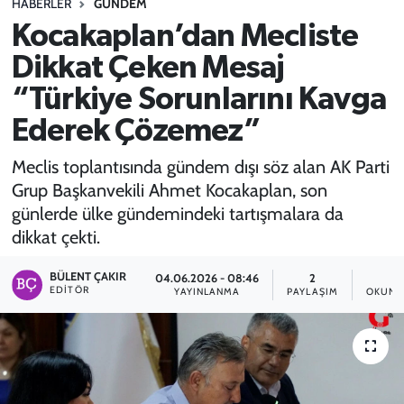
HABERLER
GÜNDEM
Kocakaplan’dan Mecliste
SPOR
Dikkat Çeken Mesaj
TEKNOLOJİ
“Türkiye Sorunlarını Kavga
YAŞAM
Ederek Çözemez”
Meclis toplantısında gündem dışı söz alan AK Parti
Grup Başkanvekili Ahmet Kocakaplan, son
günlerde ülke gündemindeki tartışmalara da
dikkat çekti.
BÜLENT ÇAKIR
04.06.2026 - 08:46
2
2
EDITÖR
YAYINLANMA
PAYLAŞIM
OKUNM