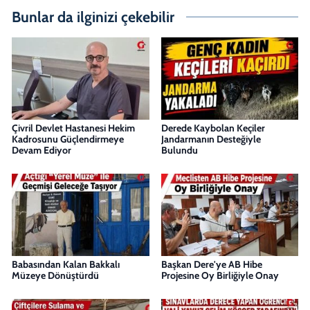
Bunlar da ilginizi çekebilir
Çivril Devlet Hastanesi Hekim
Derede Kaybolan Keçiler
Kadrosunu Güçlendirmeye
Jandarmanın Desteğiyle
Devam Ediyor
Bulundu
Babasından Kalan Bakkalı
Başkan Dere'ye AB Hibe
Müzeye Dönüştürdü
Projesine Oy Birliğiyle Onay