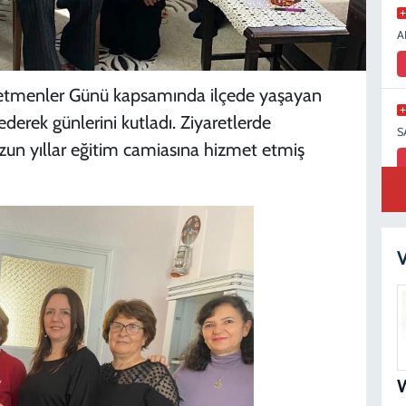
A
ğretmenler Günü kapsamında ilçede yaşayan
derek günlerini kutladı. Ziyaretlerde
S
zun yıllar eğitim camiasına hizmet etmiş
S
N
V
D