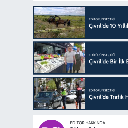
EDITÖRÜN SEÇTIĞI
Çivril’de 10 Yıl
EDITÖRÜN SEÇTIĞI
Çivril’de Bir İl
EDITÖRÜN SEÇTIĞI
Çivril’de Trafi
EDITÖR HAKKINDA