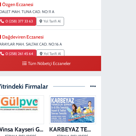
Özgen Eczanesi
DALET MAH. TUNA CAD. NO:11 A
0 (258) 377 33 63
Yol Tarifi Al
Dağdeviren Eczanesi
ARAYLAR MAH. SALTAK CAD. NO:16 A
0 (258) 261 45 64
Yol Tarifi Al
Tüm Nöbetçi Eczaneler
Erdem Eczanesi
IRAKAPILAR MAH. ŞEHİT ALBAY KARAOĞLANOĞLU CAD.
O:28
itrindeki Firmalar
0 (258) 261 45 60
Yol Tarifi Al
Dişçioğlu Eczanesi
UMLUPINAR CAD. NO:28 A
0 (258) 265 32 91
Yol Tarifi Al
Winsa Kayseri Gül Pvc Pencere Kayseri Winsa
KARBEYAZ TEMİZLİK