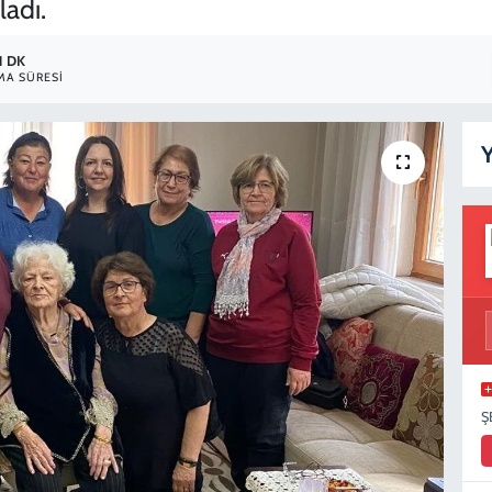
ladı.
1 DK
A SÜRESI
Y
Ş