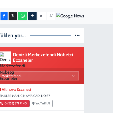
-
+
A
A
ükleniyor...
Denizli Merkezefendi Nöbetçi
Eczaneler
Altınova Eczanesi
EMİKLER MAH. CİNKAYA CAD. NO:37
0 (258) 371 71 40
Yol Tarifi Al