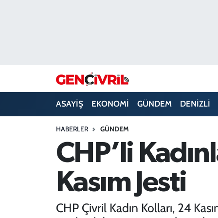
ASAYİŞ
Merkezefendi Hava Durumu
DENİZLİ
Merkezefendi Trafik Yoğunluk Haritası
EĞİTİM
Süper Lig Puan Durumu ve Fikstür
ASAYİŞ
EKONOMİ
GÜNDEM
DENİZLİ
EKONOMİ
Tüm Manşetler
HABERLER
GÜNDEM
GÜNDEM
Son Dakika Haberleri
CHP’li Kadın
ULUSAL
Haber Arşivi
Kasım Jesti
SAĞLIK
CHP Çivril Kadın Kolları, 24 Ka
SİYASET