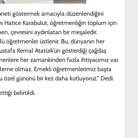
nneti göstermek amacıyla düzenlendiğini
anı Hatice Karabulut, öğretmenliğin toplum için
n, çevresini aydınlatan bir meşaledir.
lü öğretmenler üstlenir. Bu, dünyanın her
stafa Kemal Atatürk’ün gösterdiği çağdaş
menlere her zamankinden fazla ihtiyacımız var.
rleme olmaz. Emekli öğretmenlerimiz başta
özel gününü bir kez daha kutluyoruz.” Dedi.
ği belirtildi.