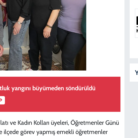
Y
otluk yangını büyümeden söndürüldü
kilatı ve Kadın Kolları üyeleri, Öğretmenler Günü
nde ilçede görev yapmış emekli öğretmenler