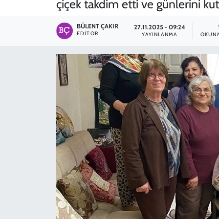
çiçek takdim etti ve günlerini kut
SPOR
BÜLENT ÇAKIR
27.11.2025 - 09:24
EDITÖR
YAYINLANMA
OKUNM
TEKNOLOJİ
YAŞAM