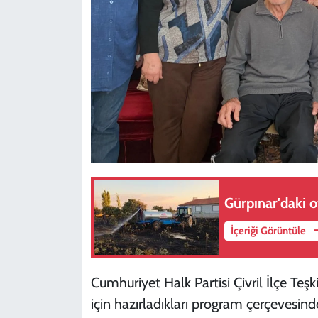
Gürpınar'daki 
İçeriği Görüntüle
Cumhuriyet Halk Partisi Çivril İlçe Teş
için hazırladıkları program çerçevesi