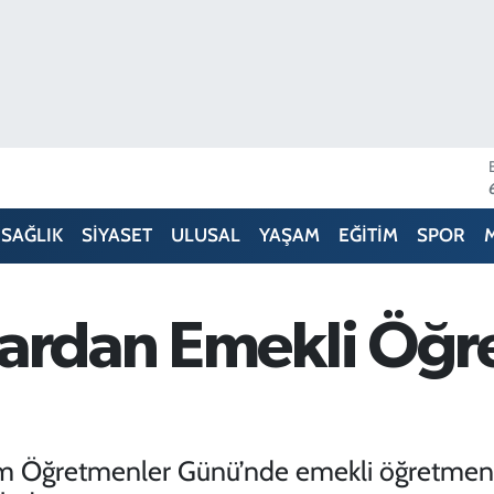
SAĞLIK
SİYASET
ULUSAL
YAŞAM
EĞİTİM
SPOR
lardan Emekli Öğr
sım Öğretmenler Günü’nde emekli öğretmenl