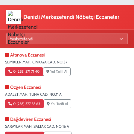
Denizli Merkezefendi Nöbetçi Eczaneler
Altınova Eczanesi
ŞEMİKLER MAH. CİNKAYA CAD. NO:37
0 (258) 371 71 40
Yol Tarifi Al
Özgen Eczanesi
ADALET MAH. TUNA CAD. NO:11 A
0 (258) 377 33 63
Yol Tarifi Al
Dağdeviren Eczanesi
SARAYLAR MAH. SALTAK CAD. NO:16 A