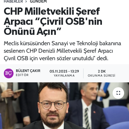
HABERLER
GÜNDEM
CHP Milletvekili Şeref
SPOR
Arpacı “Çivril OSB'nin
TEKNOLOJİ
Önünü Açın”
YAŞAM
Meclis kürsüsünden Sanayi ve Teknoloji bakanına
seslenen CHP Denizli Milletvekili Şeref Arpacı
Çivril OSB için verilen sözler unutuldu” dedi.
BÜLENT ÇAKIR
05.11.2025 - 13:29
2 DK
EDITÖR
YAYINLANMA
OKUNMA SÜRESI